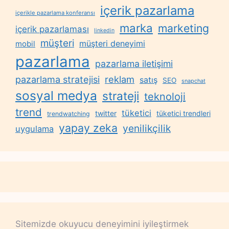
içerik pazarlama
içerikle pazarlama konferansı
marka
marketing
içerik pazarlaması
linkedin
müşteri
müşteri deneyimi
mobil
pazarlama
pazarlama iletişimi
reklam
pazarlama stratejisi
satış
SEO
snapchat
sosyal medya
strateji
teknoloji
trend
tüketici
twitter
tüketici trendleri
trendwatching
yapay zeka
yenilikçilik
uygulama
Sitemizde okuyucu deneyimini iyileştirmek