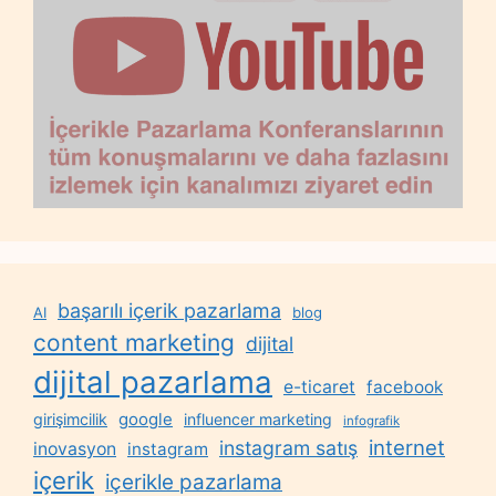
başarılı içerik pazarlama
AI
blog
content marketing
dijital
dijital pazarlama
e-ticaret
facebook
google
girişimcilik
influencer marketing
infografik
internet
instagram satış
inovasyon
instagram
içerik
içerikle pazarlama