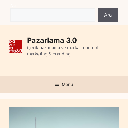
Skip
Ara
to
Ara
content
Pazarlama 3.0
içerik pazarlama ve marka | content
marketing & branding
Menu