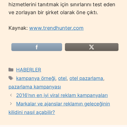
hizmetlerini tanıtmak için sınırlarını test eden
ve zorlayan bir şirket olarak öne çıktı.
Kaynak:
www.trendhunter.com
Categories
HABERLER
Tags
kampanya örneği
,
otel
,
otel pazarlama
,
pazarlama kampanyası
2016’nın en iyi viral reklam kampanyaları
Markalar ve ajanslar reklamın geleceğinin
kilidini nasıl açabilir?