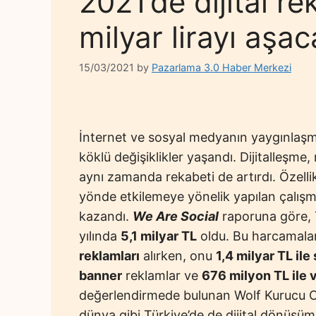
2021’de dijital r
milyar lirayı aşa
15/03/2021
by
Pazarlama 3.0 Haber Merkezi
İnternet ve sosyal medyanın yaygınlaşma
köklü değişiklikler yaşandı. Dijitalleşme
aynı zamanda rekabeti de artırdı. Özelli
yönde etkilemeye yönelik yapılan çalışm
kazandı.
We Are Social
raporuna göre, T
yılında
5,1 milyar TL
oldu. Bu harcamalar
reklamları
alırken, onu
1,4 milyar TL il
banner
reklamlar ve
676 milyon TL ile 
değerlendirmede bulunan Wolf Kurucu 
dünya gibi Türkiye’de de dijital dönüşü