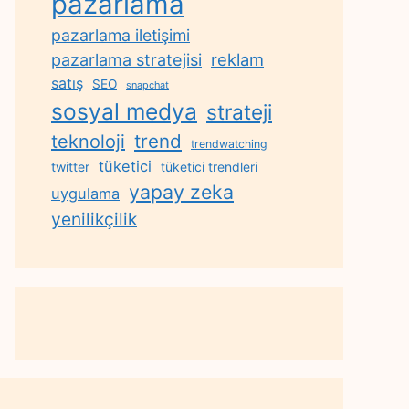
pazarlama
pazarlama iletişimi
reklam
pazarlama stratejisi
satış
SEO
snapchat
sosyal medya
strateji
trend
teknoloji
trendwatching
tüketici
twitter
tüketici trendleri
yapay zeka
uygulama
yenilikçilik