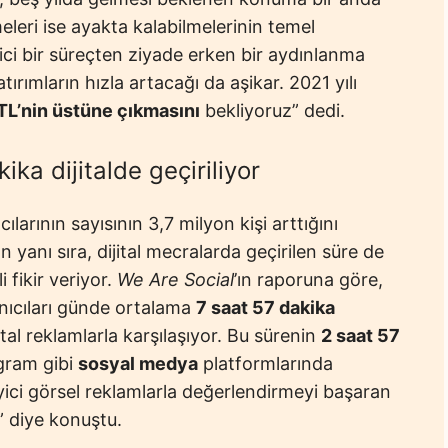
meleri ise ayakta kalabilmelerinin temel
çici bir süreçten ziyade erken bir aydınlanma
tırımların hızla artacağı da aşikar. 2021 yılı
 TL’nin üstüne çıkmasını
bekliyoruz” dedi.
ka dijitalde geçiriliyor
ılarının sayısının 3,7 milyon kişi arttığını
n yanı sıra, dijital mecralarda geçirilen süre de
i fikir veriyor.
We Are Social
’ın raporuna göre,
anıcıları günde ortalama
7 saat 57 dakika
jital reklamlarla karşılaşıyor. Bu sürenin
2 saat 57
gram gibi
sosyal medya
platformlarında
eyici görsel reklamlarla değerlendirmeyi başaran
” diye konuştu.