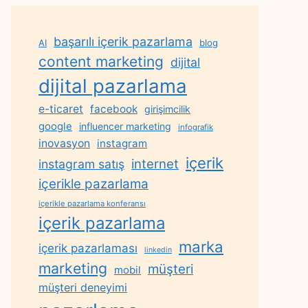
başarılı içerik pazarlama
AI
blog
content marketing
dijital
dijital pazarlama
e-ticaret
facebook
girişimcilik
google
influencer marketing
infografik
inovasyon
instagram
içerik
internet
instagram satış
içerikle pazarlama
içerikle pazarlama konferansı
içerik pazarlama
marka
içerik pazarlaması
linkedin
marketing
müşteri
mobil
müşteri deneyimi