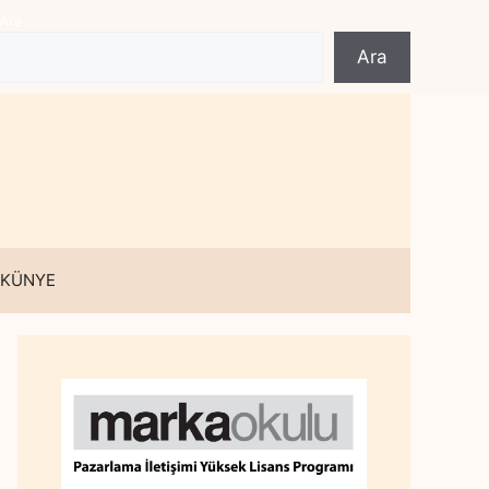
Ara
Ara
 KÜNYE