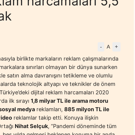
eklam harcamaları 5,5
cak
-
+
A
sıyla birlikte markaların reklam çalışmalarında
, markalara sınırları olmayan bir dünya sunarken
kle satın alma davranışını tetikleme ve olumlu
alarda teknolojik altyapı ve teknikler de önem
ürkiye’deki dijital reklam harcamaları 2020
da ilk sırayı
1,8 milyar TL ile arama motoru
e sosyal medya
reklamları,
885 milyon TL ile
video
reklamlar takip etti. Konuya ilişkin
Ortağı
Nihat Selçuk
, “Pandemi döneminde tüm
m, beş yılda gelmesi beklenen konuma bir anda