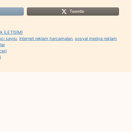
Tweetle
 İLETİŞİMİ
ıcı sayısı
,
internet reklam harcamaları
,
sosyal medya reklam
lar
ceri
i