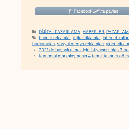
Facebook\\\\\\\'ta paylas
Categories
DİJİTAL PAZARLAMA
,
HABERLER
,
PAZARLAMA
Tags
banner reklamlar
,
dijikal riklamlar
,
internet kullan
harcamaları
,
sosyal medya reklamları
,
video riklam
2021’de başarılı olmak için ihtiyacınız olan 3 be
Kurumsal markalaşmanın 4 temel tasarım öğes