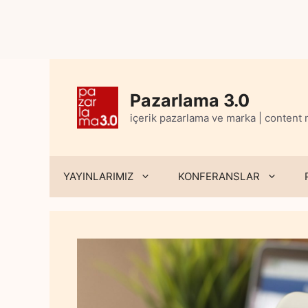
Skip
to
content
Pazarlama 3.0
içerik pazarlama ve marka | content
YAYINLARIMIZ
KONFERANSLAR