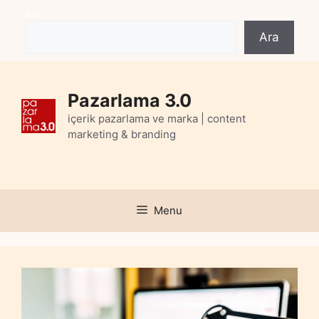
Skip
Ara
to
Ara
content
Pazarlama 3.0
içerik pazarlama ve marka | content
marketing & branding
Menu