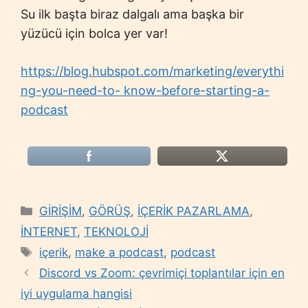
Su ilk başta biraz dalgalı ama başka bir
yüzücü için bolca yer var!
https://blog.hubspot.com/marketing/everythi
ng-you-need-to- know-before-starting-a-
podcast
Categories
GİRİŞİM
,
GÖRÜŞ
,
İÇERİK PAZARLAMA
,
İNTERNET
,
TEKNOLOJİ
Tags
içerik
,
make a podcast
,
podcast
Discord vs Zoom: çevrimiçi toplantılar için en
iyi uygulama hangisi