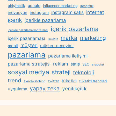
google
girişimcilik
influencer marketing
infografik
internet
instagram satış
inovasyon
instagram
içerik
içerikle pazarlama
içerik pazarlama
içerikle pazarlama konferansı
marka
marketing
içerik pazarlaması
linkedin
müşteri
müşteri deneyimi
mobil
pazarlama
pazarlama iletişimi
reklam
pazarlama stratejisi
satış
SEO
snapchat
sosyal medya
strateji
teknoloji
trend
tüketici
twitter
tüketici trendleri
trendwatching
yapay zeka
yenilikçilik
uygulama