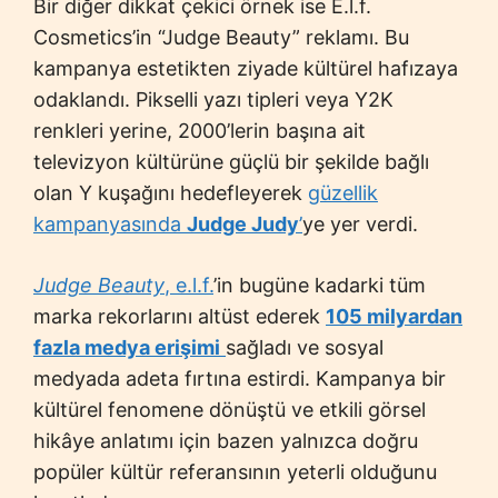
Bir diğer dikkat çekici örnek ise E.l.f.
Cosmetics’in “Judge Beauty” reklamı. Bu
kampanya estetikten ziyade kültürel hafızaya
odaklandı. Pikselli yazı tipleri veya Y2K
renkleri yerine, 2000’lerin başına ait
televizyon kültürüne güçlü bir şekilde bağlı
olan Y kuşağını hedefleyerek
güzellik
kampanyasında
Judge Judy
’
ye yer verdi.
Judge Beauty
, e.l.f.
’in bugüne kadarki tüm
marka rekorlarını altüst ederek
105 milyardan
fazla medya erişimi
sağladı ve sosyal
medyada adeta fırtına estirdi. Kampanya bir
kültürel fenomene dönüştü ve etkili görsel
hikâye anlatımı için bazen yalnızca doğru
popüler kültür referansının yeterli olduğunu