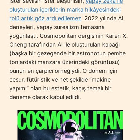
İster sevilsin ister eleştirilsin,
yapay zeka ile
oluşturulan içeriklerin marka hikâyesindeki
rolü artık göz ardı edilemez
. 2022 yılında AI
deneyleri, yapay surealizm temasına
yoğunlaştı. Cosmopolitan dergisinin Karen X.
Cheng tarafından AI ile oluşturulan kapağı
(başka bir gezegende bir astronotun pembe
tonlardaki manzara üzerindeki görüntüsü)
bunun en çarpıcı örneğiydi. O dönem için
cesur, fütüristik ve net şekilde “makine
yapımı” olan bu estetik, kaçış temalı bir
deneme olarak kabul edildi.