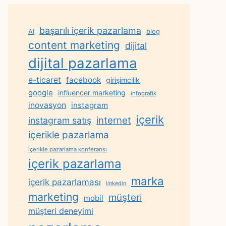
başarılı içerik pazarlama
AI
blog
content marketing
dijital
dijital pazarlama
e-ticaret
facebook
girişimcilik
google
influencer marketing
infografik
inovasyon
instagram
içerik
internet
instagram satış
içerikle pazarlama
içerikle pazarlama konferansı
içerik pazarlama
marka
içerik pazarlaması
linkedin
marketing
müşteri
mobil
müşteri deneyimi