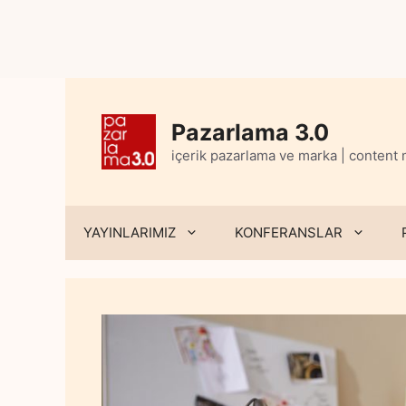
Skip
to
content
Pazarlama 3.0
içerik pazarlama ve marka | content
YAYINLARIMIZ
KONFERANSLAR