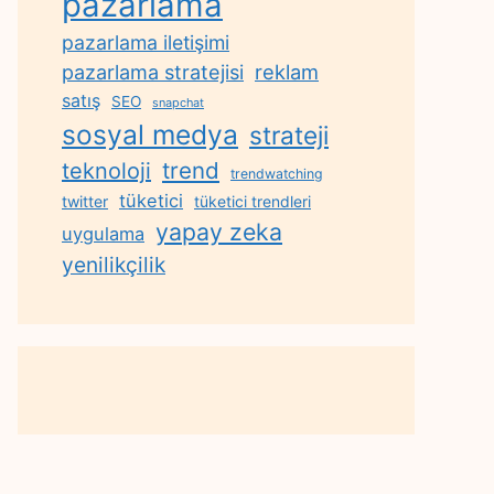
pazarlama
pazarlama iletişimi
reklam
pazarlama stratejisi
satış
SEO
snapchat
sosyal medya
strateji
trend
teknoloji
trendwatching
tüketici
twitter
tüketici trendleri
yapay zeka
uygulama
yenilikçilik