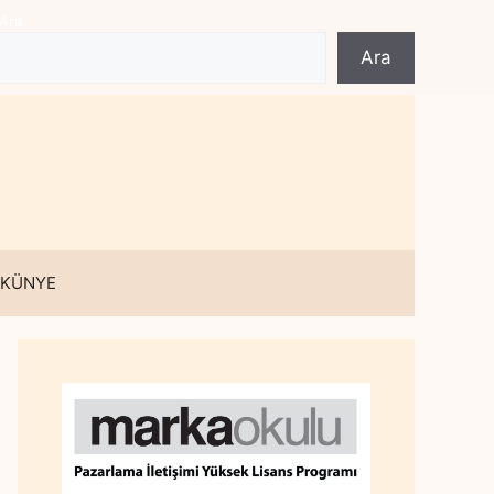
Ara
Ara
 KÜNYE