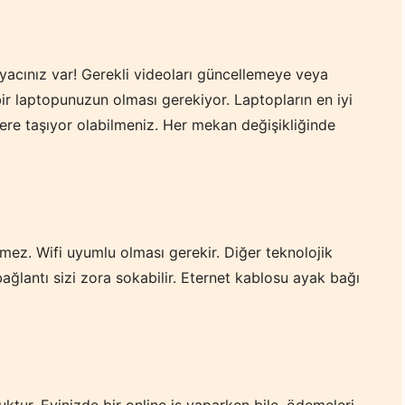
htiyacınız var! Gerekli videoları güncellemeye veya
ir laptopunuzun olması gerekiyor. Laptopların en iyi
 yere taşıyor olabilmeniz. Her mekan değişikliğinde
tmez. Wifi uyumlu olması gerekir. Diğer teknolojik
 bağlantı sizi zora sokabilir. Eternet kablosu ayak bağı
luktur. Evinizde bir online iş yaparken bile, ödemeleri,