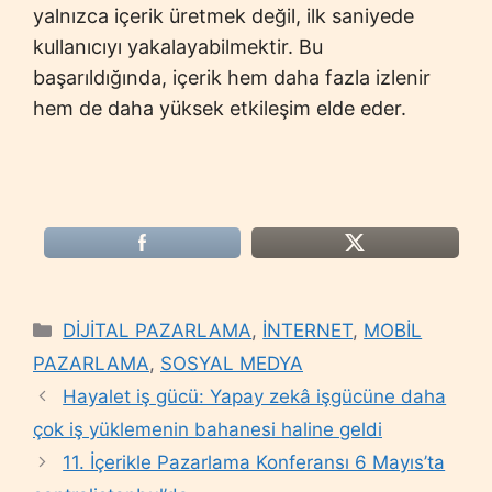
yalnızca içerik üretmek değil, ilk saniyede
kullanıcıyı yakalayabilmektir. Bu
başarıldığında, içerik hem daha fazla izlenir
hem de daha yüksek etkileşim elde eder.
Categories
DİJİTAL PAZARLAMA
,
İNTERNET
,
MOBİL
PAZARLAMA
,
SOSYAL MEDYA
Hayalet iş gücü: Yapay zekâ işgücüne daha
çok iş yüklemenin bahanesi haline geldi
11. İçerikle Pazarlama Konferansı 6 Mayıs’ta