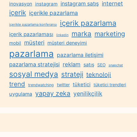
internet
instagram satış
inovasyon
instagram
içerik
içerikle pazarlama
içerik pazarlama
içerikle pazarlama konferansı
marka
marketing
içerik pazarlaması
linkedin
müşteri
müşteri deneyimi
mobil
pazarlama
pazarlama iletişimi
reklam
pazarlama stratejisi
satış
SEO
snapchat
sosyal medya
strateji
teknoloji
trend
tüketici
twitter
tüketici trendleri
trendwatching
yapay zeka
yenilikçilik
uygulama