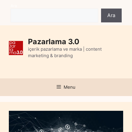
Skip
Ara
to
Ara
content
Pazarlama 3.0
içerik pazarlama ve marka | content
marketing & branding
Menu