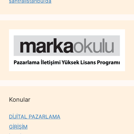
santralistanbul’da
Konular
DİJİTAL PAZARLAMA
GİRİŞİM