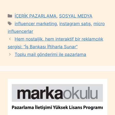
Categories
İÇERİK PAZARLAMA
,
SOSYAL MEDYA
Tags
influencer marketing
,
instagram satış
,
micro
influencerlar
Hem nostaljik, hem interaktif bir reklamcılık
sergisi: “İş Bankası İftiharla Sunar”
Toplu mail gönderimi ile pazarlama