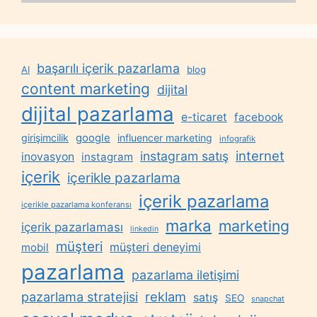
başarılı içerik pazarlama
AI
blog
content marketing
dijital
dijital pazarlama
e-ticaret
facebook
google
girişimcilik
influencer marketing
infografik
internet
instagram satış
inovasyon
instagram
içerik
içerikle pazarlama
içerik pazarlama
içerikle pazarlama konferansı
marka
marketing
içerik pazarlaması
linkedin
müşteri
müşteri deneyimi
mobil
pazarlama
pazarlama iletişimi
reklam
pazarlama stratejisi
satış
SEO
snapchat