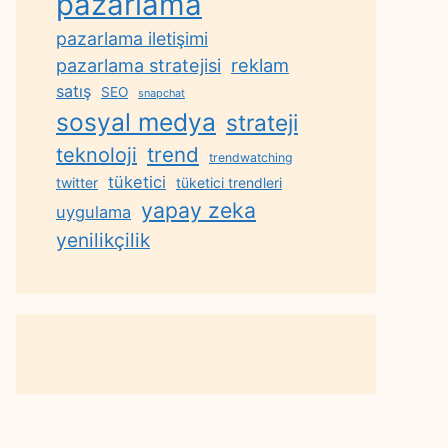
pazarlama
pazarlama iletişimi
reklam
pazarlama stratejisi
satış
SEO
snapchat
sosyal medya
strateji
trend
teknoloji
trendwatching
tüketici
twitter
tüketici trendleri
yapay zeka
uygulama
yenilikçilik