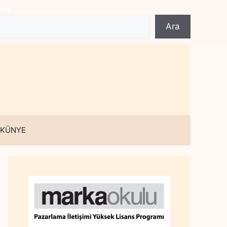
Ara
Ara
 KÜNYE