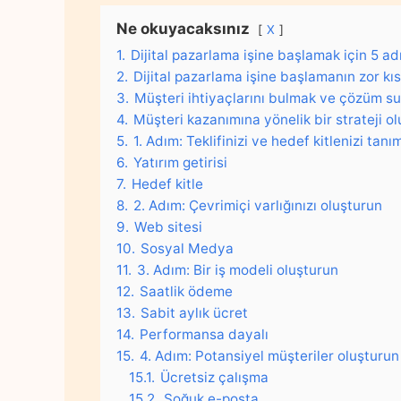
Ne okuyacaksınız
X
1.
Dijital pazarlama işine başlamak için 5 a
2.
Dijital pazarlama işine başlamanın zor kıs
3.
Müşteri ihtiyaçlarını bulmak ve çözüm 
4.
Müşteri kazanımına yönelik bir strateji o
5.
1. Adım: Teklifinizi ve hedef kitlenizi tanı
6.
Yatırım getirisi
7.
Hedef kitle
8.
2. Adım: Çevrimiçi varlığınızı oluşturun
9.
Web sitesi
10.
Sosyal Medya
11.
3. Adım: Bir iş modeli oluşturun
12.
Saatlik ödeme
13.
Sabit aylık ücret
14.
Performansa dayalı
15.
4. Adım: Potansiyel müşteriler oluşturun
15.1.
Ücretsiz çalışma
15.2.
Soğuk e-posta