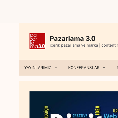
Skip
to
content
Pazarlama 3.0
içerik pazarlama ve marka | content
YAYINLARIMIZ
KONFERANSLAR