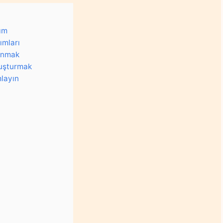
dım
ımları
sunmak
luşturmak
mlayın