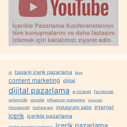
başarılı içerik pazarlama
AI
blog
content marketing
dijital
dijital pazarlama
e-ticaret
facebook
google
girişimcilik
influencer marketing
infografik
internet
instagram satış
inovasyon
instagram
içerik
içerikle pazarlama
içerik pazarlama
içerikle pazarlama konferansı