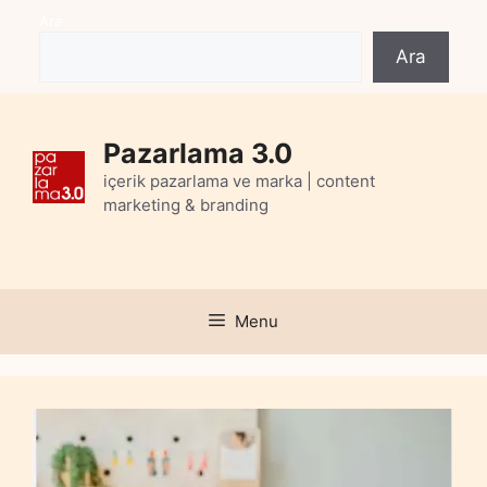
Skip
Ara
to
Ara
content
Pazarlama 3.0
içerik pazarlama ve marka | content
marketing & branding
Menu