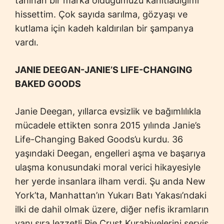
tanınan bir marka olduğumuzu kanıtladığımı
hissettim. Çok sayıda sarılma, gözyaşı ve
kutlama için kadeh kaldırılan bir şampanya
vardı.
JANIE DEEGAN-JANIE’S LIFE-CHANGING
BAKED GOODS
Janie Deegan, yıllarca evsizlik ve bağımlılıkla
mücadele ettikten sonra 2015 yılında Janie’s
Life-Changing Baked Goods’u kurdu. 36
yaşındaki Deegan, engelleri aşma ve başarıya
ulaşma konusundaki moral verici hikayesiyle
her yerde insanlara ilham verdi. Şu anda New
York’ta, Manhattan’ın Yukarı Batı Yakası’ndaki
ilki de dahil olmak üzere, diğer nefis ikramların
yanı sıra lezzetli Pie Crust Kurabiyelerini servis