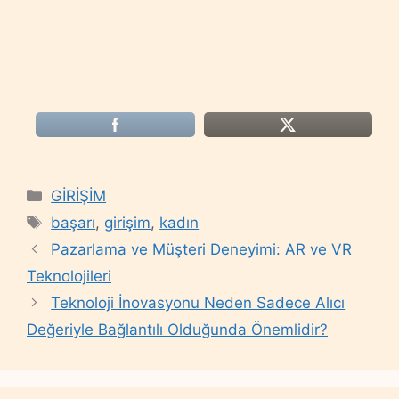
Categories
GİRİŞİM
Tags
başarı
,
girişim
,
kadın
Pazarlama ve Müşteri Deneyimi: AR ve VR
Teknolojileri
Teknoloji İnovasyonu Neden Sadece Alıcı
Değeriyle Bağlantılı Olduğunda Önemlidir?