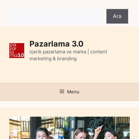
Skip
Ara
to
Ara
content
Pazarlama 3.0
içerik pazarlama ve marka | content
marketing & branding
Menu