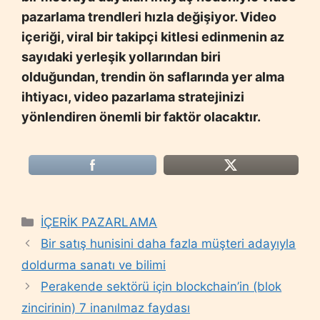
pazarlama trendleri hızla değişiyor. Video
içeriği, viral bir takipçi kitlesi edinmenin az
sayıdaki yerleşik yollarından biri
olduğundan, trendin ön saflarında yer alma
ihtiyacı, video pazarlama stratejinizi
yönlendiren önemli bir faktör olacaktır.
Categories
İÇERİK PAZARLAMA
Bir satış hunisini daha fazla müşteri adayıyla
doldurma sanatı ve bilimi
Perakende sektörü için blockchain’in (blok
zincirinin) 7 inanılmaz faydası