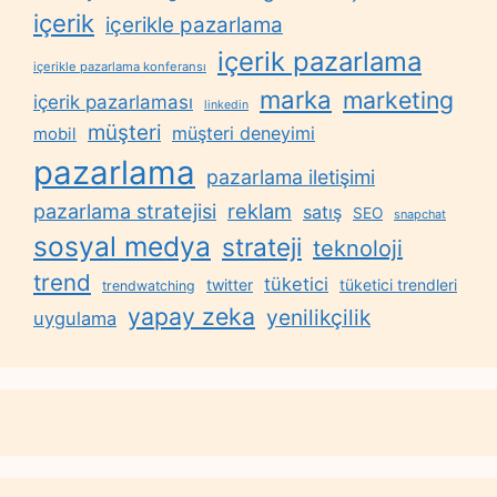
içerik
içerikle pazarlama
içerik pazarlama
içerikle pazarlama konferansı
marka
marketing
içerik pazarlaması
linkedin
müşteri
müşteri deneyimi
mobil
pazarlama
pazarlama iletişimi
reklam
pazarlama stratejisi
satış
SEO
snapchat
sosyal medya
strateji
teknoloji
trend
tüketici
twitter
tüketici trendleri
trendwatching
yapay zeka
yenilikçilik
uygulama