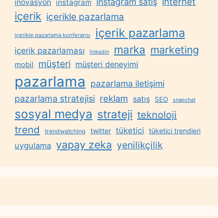
internet
instagram satış
inovasyon
instagram
içerik
içerikle pazarlama
içerik pazarlama
içerikle pazarlama konferansı
marka
marketing
içerik pazarlaması
linkedin
müşteri
müşteri deneyimi
mobil
pazarlama
pazarlama iletişimi
reklam
pazarlama stratejisi
satış
SEO
snapchat
sosyal medya
strateji
teknoloji
trend
tüketici
twitter
tüketici trendleri
trendwatching
yapay zeka
yenilikçilik
uygulama