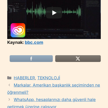
Kaynak:
bbc.com
Categories
HABERLER
,
TEKNOLOJİ
Markalar, Amerikan başkanlık seçiminden ne
öğrenmeli?
WhatsApp, hesaplarınızı daha güvenli hale
getirmek üzerine çalışıyor