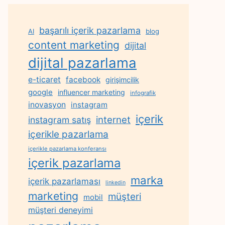
başarılı içerik pazarlama
AI
blog
content marketing
dijital
dijital pazarlama
e-ticaret
facebook
girişimcilik
google
influencer marketing
infografik
inovasyon
instagram
içerik
internet
instagram satış
içerikle pazarlama
içerikle pazarlama konferansı
içerik pazarlama
marka
içerik pazarlaması
linkedin
marketing
müşteri
mobil
müşteri deneyimi