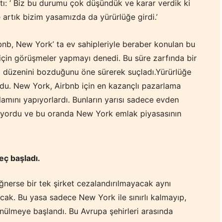
ı: ‘ Biz bu durumu çok düşündük ve karar verdik ki
 artık bizim yasamızda da yürürlüğe girdi.’
nb, New York’ ta ev sahipleriyle beraber konulan bu
 için görüşmeler yapmayı denedi. Bu süre zarfında bir
a düzenini bozduğunu öne sürerek suçladı.Yürürlüğe
oldu. New York, Airbnb için en kazançlı pazarlama
lamını yapıyorlardı. Bunların yarısı sadece evden
şuyordu ve bu oranda New York emlak piyasasının
eç başladı.
iğnerse bir tek şirket cezalandırılmayacak aynı
acak. Bu yasa sadece New York ile sınırlı kalmayıp,
ünülmeye başlandı. Bu Avrupa şehirleri arasında