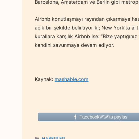
Barcelona, Amsterdam ve Berlin gibi metrop
Airbnb konutlaşmayı rayından çıkarmaya haz
açık bir şekilde belirtiyor ki; New York’ta ar
kurallara karşılık Airbnb ise: “Bize yaptığını
kendini savunmaya devam ediyor.
Kaynak:
mashable.com
Facebook\\\\\\\'ta paylas
Categories
HABERLER