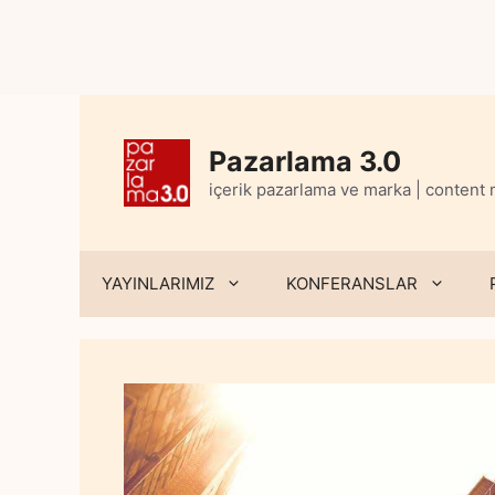
Skip
to
content
Pazarlama 3.0
içerik pazarlama ve marka | content
YAYINLARIMIZ
KONFERANSLAR