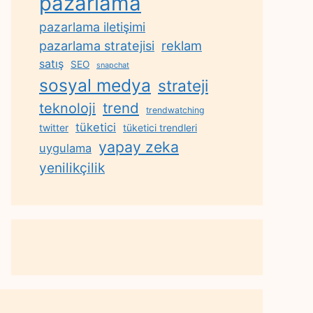
pazarlama
pazarlama iletişimi
reklam
pazarlama stratejisi
satış
SEO
snapchat
sosyal medya
strateji
trend
teknoloji
trendwatching
tüketici
twitter
tüketici trendleri
yapay zeka
uygulama
yenilikçilik