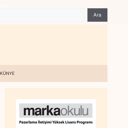
Ara
Ara
 KÜNYE