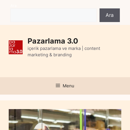
Skip
Ara
to
Ara
content
Pazarlama 3.0
içerik pazarlama ve marka | content
marketing & branding
Menu