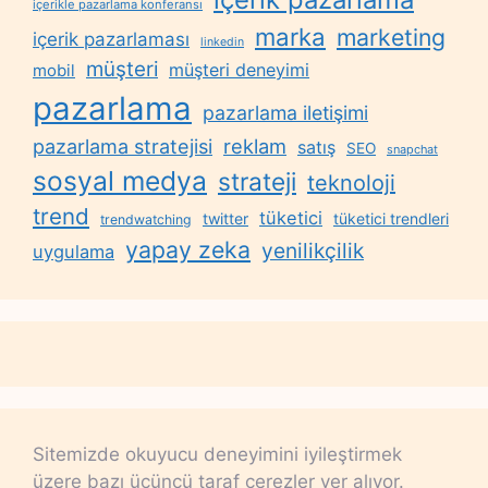
içerikle pazarlama konferansı
marka
marketing
içerik pazarlaması
linkedin
müşteri
müşteri deneyimi
mobil
pazarlama
pazarlama iletişimi
reklam
pazarlama stratejisi
satış
SEO
snapchat
sosyal medya
strateji
teknoloji
trend
tüketici
twitter
tüketici trendleri
trendwatching
yapay zeka
yenilikçilik
uygulama
Sitemizde okuyucu deneyimini iyileştirmek
üzere bazı üçüncü taraf çerezler yer alıyor.