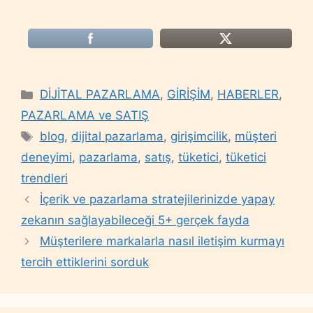
Categories
DİJİTAL PAZARLAMA
,
GİRİŞİM
,
HABERLER
,
PAZARLAMA ve SATIŞ
Tags
blog
,
dijital pazarlama
,
girişimcilik
,
müşteri
deneyimi
,
pazarlama
,
satış
,
tüketici
,
tüketici
trendleri
İçerik ve pazarlama stratejilerinizde yapay
zekanın sağlayabileceği 5+ gerçek fayda
Müşterilere markalarla nasıl iletişim kurmayı
tercih ettiklerini sorduk