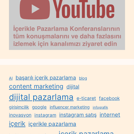
başarılı içerik pazarlama
AI
blog
content marketing
dijital
dijital pazarlama
e-ticaret
facebook
google
girişimcilik
influencer marketing
infografik
internet
instagram satış
inovasyon
instagram
içerik
içerikle pazarlama
içerik pazarlama