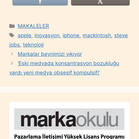
Categories
MAKALELER
Tags
apple
,
inovasyon
,
iphone
,
mackintosh
,
steve
jobs
,
teknoloji
Markalar beynimizi yıkıyor
‘Eski medyada konsantrasyon bozukluğu
vardı yeni medya obsesif kompulsif!’