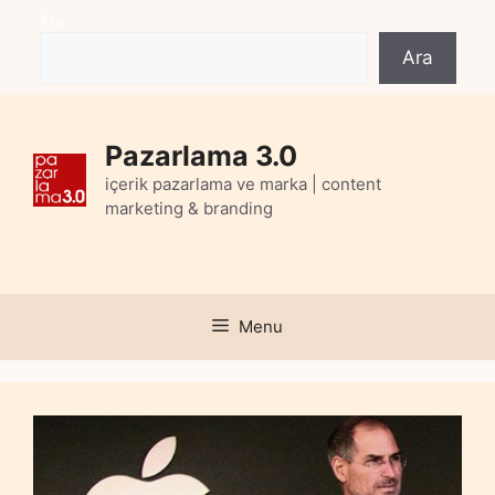
Skip
Ara
to
Ara
content
Pazarlama 3.0
içerik pazarlama ve marka | content
marketing & branding
Menu