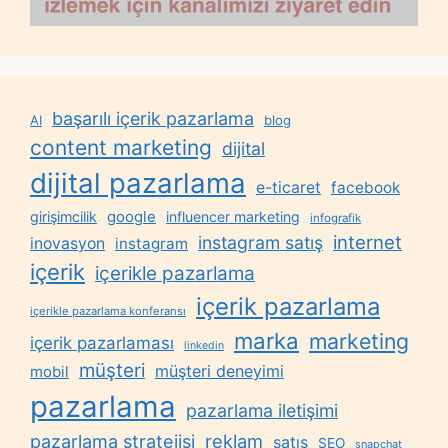
başarılı içerik pazarlama
AI
blog
content marketing
dijital
dijital pazarlama
e-ticaret
facebook
google
girişimcilik
influencer marketing
infografik
internet
instagram satış
inovasyon
instagram
içerik
içerikle pazarlama
içerik pazarlama
içerikle pazarlama konferansı
marka
marketing
içerik pazarlaması
linkedin
müşteri
müşteri deneyimi
mobil
pazarlama
pazarlama iletişimi
reklam
pazarlama stratejisi
satış
SEO
snapchat