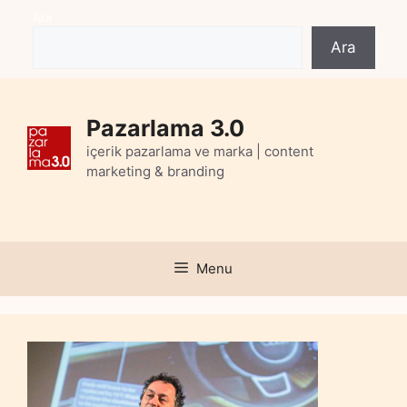
Skip
Ara
to
Ara
content
Pazarlama 3.0
içerik pazarlama ve marka | content
marketing & branding
Menu