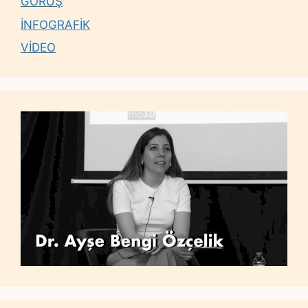
GÖRÜŞ
İNFOGRAFİK
VİDEO