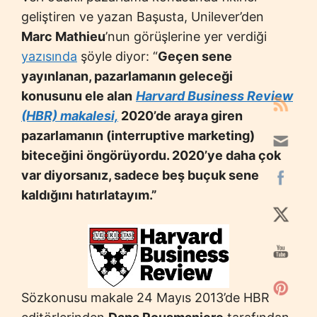
geliştiren ve yazan Başusta, Unilever’den
Marc Mathieu
’nun görüşlerine yer verdiği
yazısında
şöyle diyor: “
Geçen sene
yayınlanan, pazarlamanın geleceği
konusunu ele alan
Harvard Business Review
(HBR) makalesi,
2020’de araya giren
pazarlamanın (interruptive marketing)
biteceğini öngörüyordu. 2020’ye daha çok
var diyorsanız, sadece beş buçuk sene
kaldığını hatırlatayım.”
Sözkonusu makale 24 Mayıs 2013’de HBR