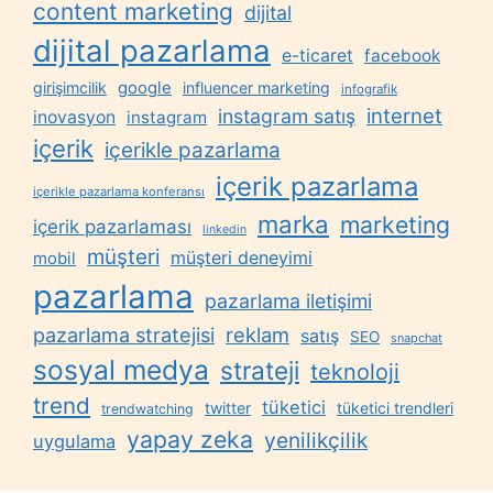
content marketing
dijital
dijital pazarlama
e-ticaret
facebook
google
girişimcilik
influencer marketing
infografik
internet
instagram satış
inovasyon
instagram
içerik
içerikle pazarlama
içerik pazarlama
içerikle pazarlama konferansı
marka
marketing
içerik pazarlaması
linkedin
müşteri
müşteri deneyimi
mobil
pazarlama
pazarlama iletişimi
reklam
pazarlama stratejisi
satış
SEO
snapchat
sosyal medya
strateji
teknoloji
trend
tüketici
twitter
tüketici trendleri
trendwatching
yapay zeka
yenilikçilik
uygulama