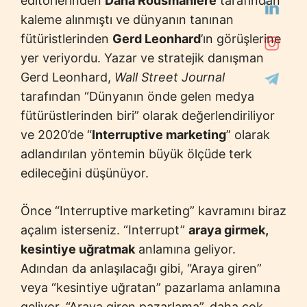
editörlerinden
Dana Rousmaniere
tarafından
kaleme alınmıştı ve dünyanın tanınan
fütüristlerinden
Gerd Leonhard
’ın görüşlerine
yer veriyordu. Yazar ve stratejik danışman
Gerd Leonhard,
Wall Street Journal
tarafından “Dünyanın önde gelen medya
fütürüstlerinden biri” olarak değerlendiriliyor
ve 2020’de “
Interruptive marketing
” olarak
adlandırılan yöntemin büyük ölçüde terk
edileceğini düşünüyor.
Önce “Interruptive marketing” kavramını biraz
açalım isterseniz. “Interrupt”
araya girmek,
kesintiye uğratmak
anlamına geliyor.
Adından da anlaşılacağı gibi, “Araya giren”
veya “kesintiye uğratan” pazarlama anlamına
geliyor. “Araya giren pazarlama”, daha çok