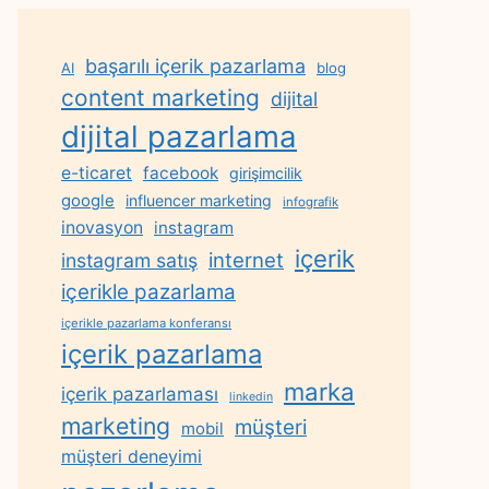
başarılı içerik pazarlama
AI
blog
content marketing
dijital
dijital pazarlama
e-ticaret
facebook
girişimcilik
google
influencer marketing
infografik
inovasyon
instagram
içerik
internet
instagram satış
içerikle pazarlama
içerikle pazarlama konferansı
içerik pazarlama
marka
içerik pazarlaması
linkedin
marketing
müşteri
mobil
müşteri deneyimi