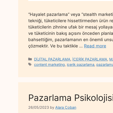
“Hayalet pazarlama” veya “stealth marketin
tekniği, tüketicilere hissettirmeden ürün re
tüketicilerin zihnine ufak bir mesaj yolla
ve tüketicinin bakış açısını önceden pla
bahsettiğim, pazarlamanın en önemli unsurla
çözmektir. Ve bu taktikle …
Read more
Categories
DİJİTAL PAZARLAMA
,
İÇERİK PAZARLAMA
,
M
Tags
content marketing
,
içerik pazarlama
,
pazarlam
Pazarlama Psikolojis
26/05/2023
by
Alara Çoban