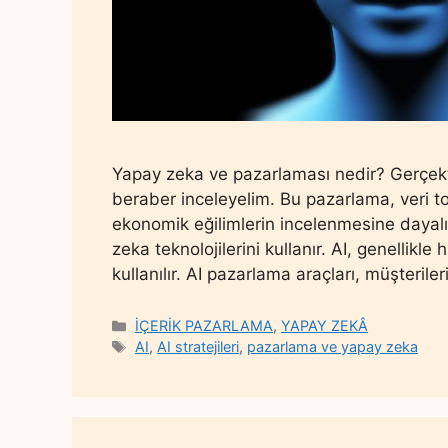
Yapay zeka ve pazarlaması nedir? Gerçekt
beraber inceleyelim. Bu pazarlama, veri to
ekonomik eğilimlerin incelenmesine dayalı 
zeka teknolojilerini kullanır. AI, genellikle
kullanılır. AI pazarlama araçları, müşteriler
Categories
İÇERİK PAZARLAMA
,
YAPAY ZEKÂ
Tags
AI
,
AI stratejileri
,
pazarlama ve yapay zeka