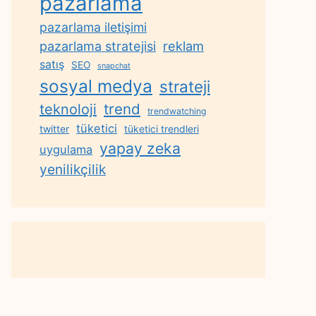
pazarlama
pazarlama iletişimi
reklam
pazarlama stratejisi
satış
SEO
snapchat
sosyal medya
strateji
trend
teknoloji
trendwatching
tüketici
twitter
tüketici trendleri
yapay zeka
uygulama
yenilikçilik