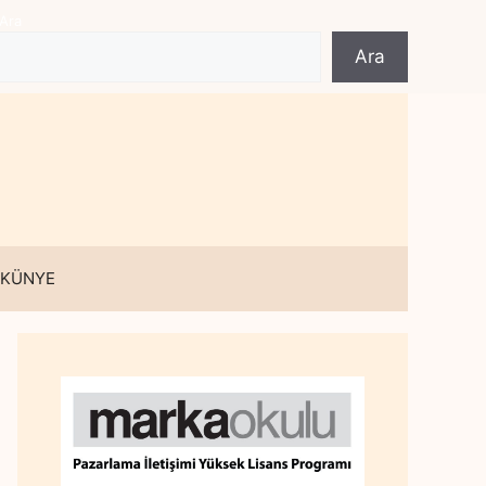
Ara
Ara
 KÜNYE