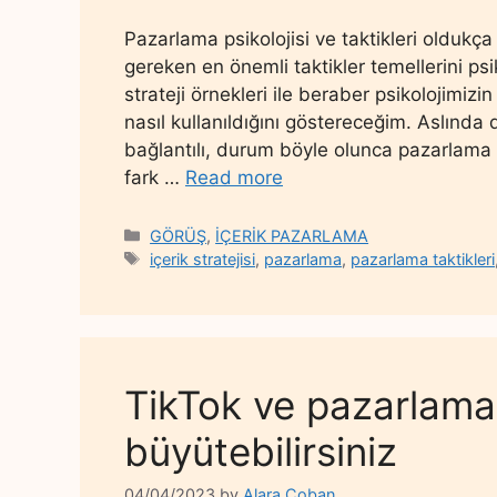
Pazarlama psikolojisi ve taktikleri oldukç
gereken en önemli taktikler temellerini ps
strateji örnekleri ile beraber psikolojimizi
nasıl kullanıldığını göstereceğim. Aslında
bağlantılı, durum böyle olunca pazarlama t
fark …
Read more
Categories
GÖRÜŞ
,
İÇERİK PAZARLAMA
Tags
içerik stratejisi
,
pazarlama
,
pazarlama taktikleri
TikTok ve pazarlama?
büyütebilirsiniz
04/04/2023
by
Alara Çoban