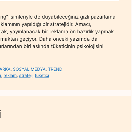
g” isimleriyle de duyabileceğiniz gizli pazarlama
klamının yapıldığı bir stratejidir. Amacı,
yarak, yayınlanacak bir reklama ön hazırlık yapmak
nlamaktan geçiyor. Daha önceki yazımda da
rından biri aslında tüketicinin psikolojisini
ARKA
,
SOSYAL MEDYA
,
TREND
a
,
reklam
,
strateji
,
tüketici
i