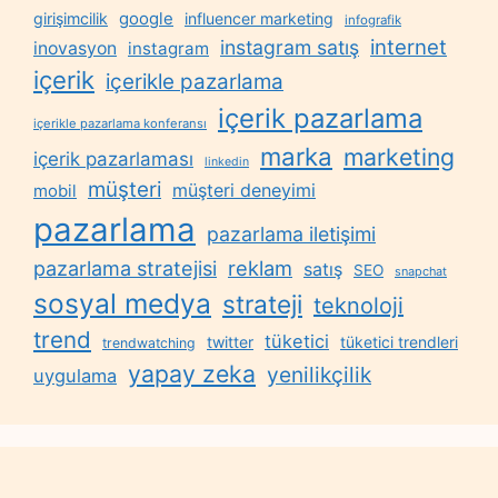
google
girişimcilik
influencer marketing
infografik
internet
instagram satış
inovasyon
instagram
içerik
içerikle pazarlama
içerik pazarlama
içerikle pazarlama konferansı
marka
marketing
içerik pazarlaması
linkedin
müşteri
müşteri deneyimi
mobil
pazarlama
pazarlama iletişimi
reklam
pazarlama stratejisi
satış
SEO
snapchat
sosyal medya
strateji
teknoloji
trend
tüketici
twitter
tüketici trendleri
trendwatching
yapay zeka
yenilikçilik
uygulama