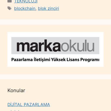
Categories
TEKNOLOJİ
Tags
blockchain
,
blok zinciri
Konular
DİJİTAL PAZARLAMA