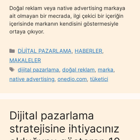
Doğal reklam veya native advertising markaya
ait olmayan bir mecrada, ilgi çekici bir içeriğin
içerisinde markanın kendisini göstermesiyle
ortaya çıkıyor.
Categories
DİJİTAL PAZARLAMA
,
HABERLER
,
MAKALELER
Tags
dijital pazarlama
,
doğal reklam
,
marka
,
native advertising
,
onedio.com
,
tüketici
Dijital pazarlama
stratejisine ihtiyacınız