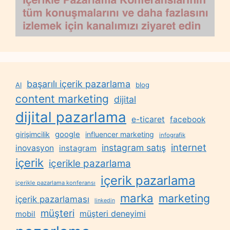
başarılı içerik pazarlama
AI
blog
content marketing
dijital
dijital pazarlama
e-ticaret
facebook
google
girişimcilik
influencer marketing
infografik
internet
instagram satış
inovasyon
instagram
içerik
içerikle pazarlama
içerik pazarlama
içerikle pazarlama konferansı
marka
marketing
içerik pazarlaması
linkedin
müşteri
müşteri deneyimi
mobil