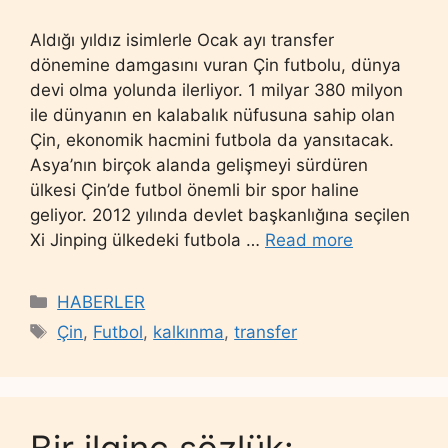
Aldığı yıldız isimlerle Ocak ayı transfer
dönemine damgasını vuran Çin futbolu, dünya
devi olma yolunda ilerliyor. 1 milyar 380 milyon
ile dünyanın en kalabalık nüfusuna sahip olan
Çin, ekonomik hacmini futbola da yansıtacak.
Asya’nın birçok alanda gelişmeyi sürdüren
ülkesi Çin’de futbol önemli bir spor haline
geliyor. 2012 yılında devlet başkanlığına seçilen
Xi Jinping ülkedeki futbola …
Read more
Categories
HABERLER
Tags
Çin
,
Futbol
,
kalkınma
,
transfer
Bir ilginç sözlük: