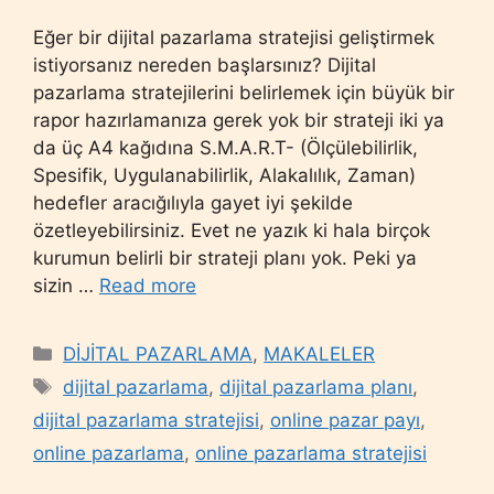
Eğer bir dijital pazarlama stratejisi geliştirmek
istiyorsanız nereden başlarsınız? Dijital
pazarlama stratejilerini belirlemek için büyük bir
rapor hazırlamanıza gerek yok bir strateji iki ya
da üç A4 kağıdına S.M.A.R.T- (Ölçülebilirlik,
Spesifik, Uygulanabilirlik, Alakalılık, Zaman)
hedefler aracığılıyla gayet iyi şekilde
özetleyebilirsiniz. Evet ne yazık ki hala birçok
kurumun belirli bir strateji planı yok. Peki ya
sizin …
Read more
Categories
DİJİTAL PAZARLAMA
,
MAKALELER
Tags
dijital pazarlama
,
dijital pazarlama planı
,
dijital pazarlama stratejisi
,
online pazar payı
,
online pazarlama
,
online pazarlama stratejisi