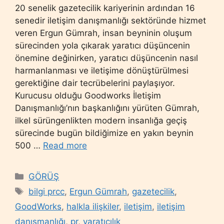
20 senelik gazetecilik kariyerinin ardından 16
senedir iletişim danışmanlığı sektöründe hizmet
veren Ergun Gümrah, insan beyninin oluşum
sürecinden yola çıkarak yaratıcı düşüncenin
önemine değinirken, yaratıcı düşüncenin nasıl
harmanlanması ve iletişime dönüştürülmesi
gerektiğine dair tecrübelerini paylaşıyor.
Kurucusu olduğu Goodworks İletişim
Danışmanlığı’nın başkanlığını yürüten Gümrah,
ilkel sürüngenlikten modern insanlığa geçiş
sürecinde bugün bildiğimize en yakın beynin
500 …
Read more
Categories
GÖRÜŞ
Tags
bilgi prcc
,
Ergun Gümrah
,
gazetecilik
,
GoodWorks
,
halkla ilişkiler
,
iletişim
,
iletişim
danışmanlığı
,
pr
,
yaratıcılık