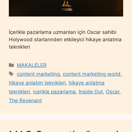
İçerikle pazarlama uzmanları için Oscar sahibi
Holywood starlarınden etkileyici hikaye anlatma
teknikleri
Categories
MAKALELER
Tags
content marketing
,
content marketing world
,
hikaye anlatım teknikleri
,
hikaye anlatma
teknikleri
,
içerikle pazarlama
,
Inside Out
,
Oscar
,
The Revenant