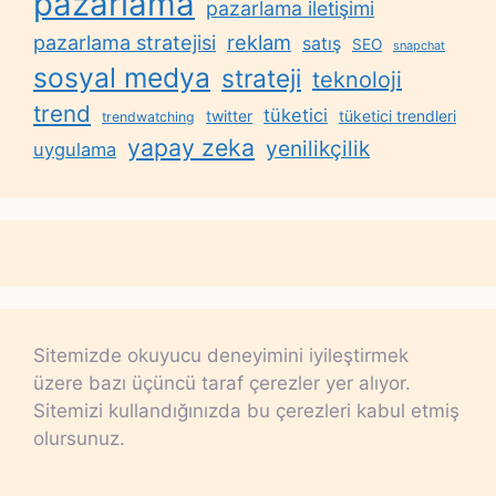
pazarlama
pazarlama iletişimi
reklam
pazarlama stratejisi
satış
SEO
snapchat
sosyal medya
strateji
teknoloji
trend
tüketici
twitter
tüketici trendleri
trendwatching
yapay zeka
yenilikçilik
uygulama
Sitemizde okuyucu deneyimini iyileştirmek
üzere bazı üçüncü taraf çerezler yer alıyor.
Sitemizi kullandığınızda bu çerezleri kabul etmiş
olursunuz.