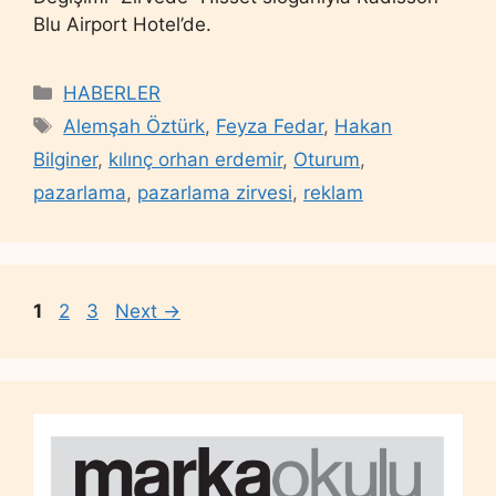
Blu Airport Hotel’de.
Categories
HABERLER
Tags
Alemşah Öztürk
,
Feyza Fedar
,
Hakan
Bilginer
,
kılınç orhan erdemir
,
Oturum
,
pazarlama
,
pazarlama zirvesi
,
reklam
Page
Page
Page
1
2
3
Next
→