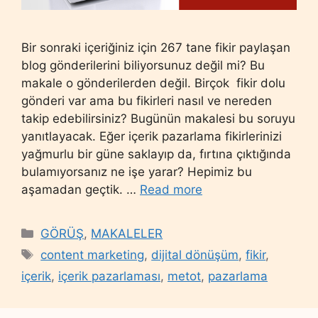
Bir sonraki içeriğiniz için 267 tane fikir paylaşan
blog gönderilerini biliyorsunuz değil mi? Bu
makale o gönderilerden değil. Birçok fikir dolu
gönderi var ama bu fikirleri nasıl ve nereden
takip edebilirsiniz? Bugünün makalesi bu soruyu
yanıtlayacak. Eğer içerik pazarlama fikirlerinizi
yağmurlu bir güne saklayıp da, fırtına çıktığında
bulamıyorsanız ne işe yarar? Hepimiz bu
aşamadan geçtik. …
Read more
Categories
GÖRÜŞ
,
MAKALELER
Tags
content marketing
,
dijital dönüşüm
,
fikir
,
içerik
,
içerik pazarlaması
,
metot
,
pazarlama