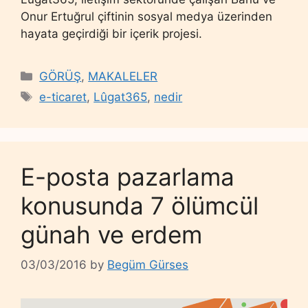
Onur Ertuğrul çiftinin sosyal medya üzerinden
hayata geçirdiği bir içerik projesi.
Categories
GÖRÜŞ
,
MAKALELER
Tags
e-ticaret
,
Lûgat365
,
nedir
E-posta pazarlama
konusunda 7 ölümcül
günah ve erdem
03/03/2016
by
Begüm Gürses