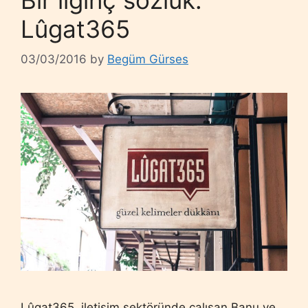
Lûgat365
03/03/2016
by
Begüm Gürses
Lûgat365, iletişim sektöründe çalışan Banu ve