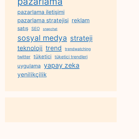
pazarlama
pazarlama iletişimi
reklam
pazarlama stratejisi
satış
SEO
snapchat
sosyal medya
strateji
trend
teknoloji
trendwatching
tüketici
twitter
tüketici trendleri
yapay zeka
uygulama
yenilikçilik