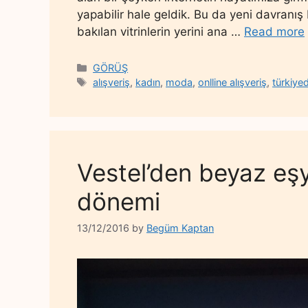
yapabilir hale geldik. Bu da yeni davranış
bakılan vitrinlerin yerini ana …
Read more
Categories
GÖRÜŞ
Tags
alışveriş
,
kadın
,
moda
,
onlline alışveriş
,
türkiy
Vestel’den beyaz eş
dönemi
13/12/2016
by
Begüm Kaptan