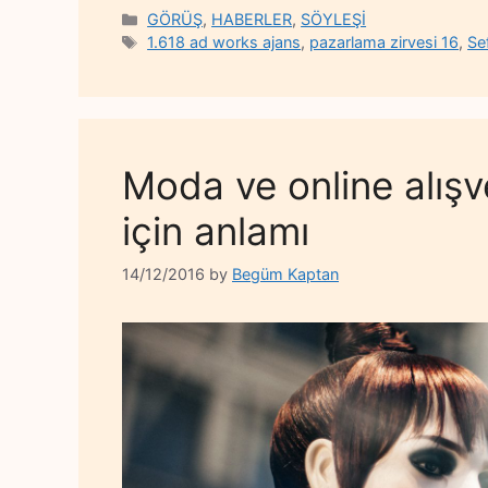
Categories
GÖRÜŞ
,
HABERLER
,
SÖYLEŞİ
Tags
1.618 ad works ajans
,
pazarlama zirvesi 16
,
Se
Moda ve online alışve
için anlamı
14/12/2016
by
Begüm Kaptan