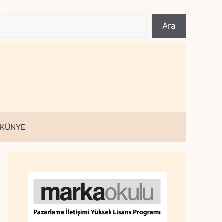
Ara
Ara
 KÜNYE