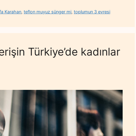
fa Karahan
,
teflon muyuz sünger mi
,
toplumun 3 evresi
rişin Türkiye’de kadınlar