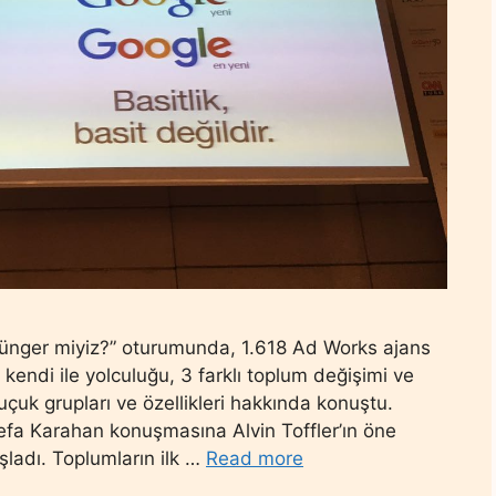
Sünger miyiz?” oturumunda, 1.618 Ad Works ajans
endi ile yolculuğu, 3 farklı toplum değişimi ve
çuk grupları ve özellikleri hakkında konuştu.
efa Karahan konuşmasına Alvin Toffler’ın öne
ladı. Toplumların ilk …
Read more