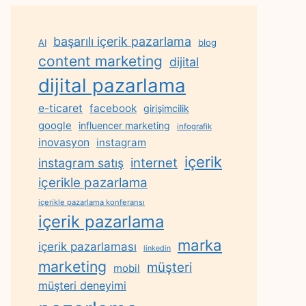
başarılı içerik pazarlama
AI
blog
content marketing
dijital
dijital pazarlama
e-ticaret
facebook
girişimcilik
google
influencer marketing
infografik
inovasyon
instagram
içerik
internet
instagram satış
içerikle pazarlama
içerikle pazarlama konferansı
içerik pazarlama
marka
içerik pazarlaması
linkedin
marketing
müşteri
mobil
müşteri deneyimi