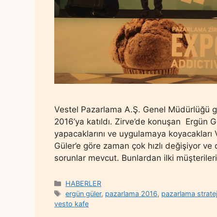
Vestel Pazarlama A.Ş. Genel Müdürlüğü gö
2016’ya katıldı. Zirve’de konuşan Ergün G
yapacaklarını ve uygulamaya koyacakları V
Güler’e göre zaman çok hızlı değişiyor ve
sorunlar mevcut. Bunlardan ilki müşteriler
Categories
HABERLER
Tags
ergün güler
,
pazarlama 2016
,
pazarlama strateji
vesto kafe