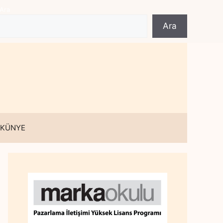
Ara
Ara
 KÜNYE