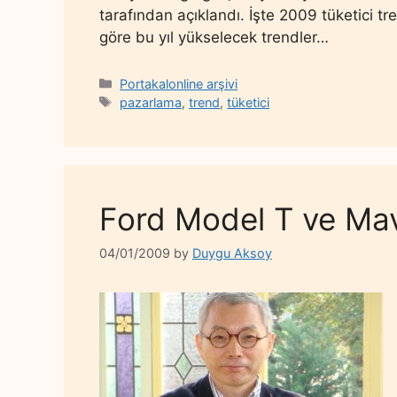
tarafından açıklandı. İşte 2009 tüketici t
göre bu yıl yükselecek trendler…
Categories
Portakalonline arşivi
Tags
pazarlama
,
trend
,
tüketici
Ford Model T ve Ma
04/01/2009
by
Duygu Aksoy