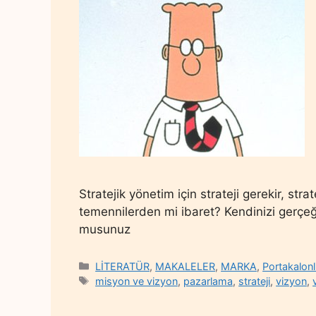
Stratejik yönetim için strateji gerekir, stra
temennilerden mi ibaret? Kendinizi gerçeğe
musunuz
Categories
LİTERATÜR
,
MAKALELER
,
MARKA
,
Portakalonl
Tags
misyon ve vizyon
,
pazarlama
,
strateji
,
vizyon
,