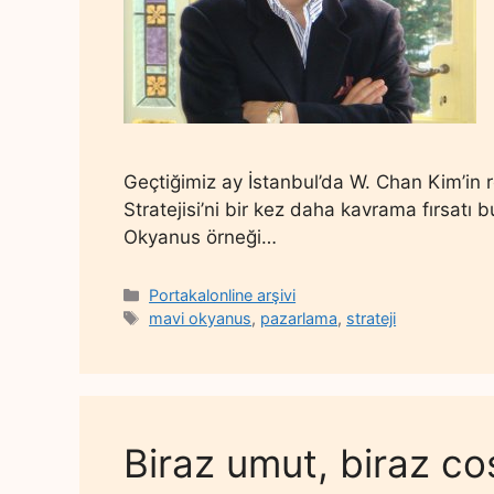
Geçtiğimiz ay İstanbul’da W. Chan Kim’in 
Stratejisi’ni bir kez daha kavrama fırsatı 
Okyanus örneği…
Categories
Portakalonline arşivi
Tags
mavi okyanus
,
pazarlama
,
strateji
Biraz umut, biraz co