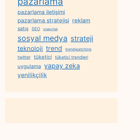
pazarlama
pazarlama iletişimi
reklam
pazarlama stratejisi
satış
SEO
snapchat
sosyal medya
strateji
trend
teknoloji
trendwatching
tüketici
twitter
tüketici trendleri
yapay zeka
uygulama
yenilikçilik