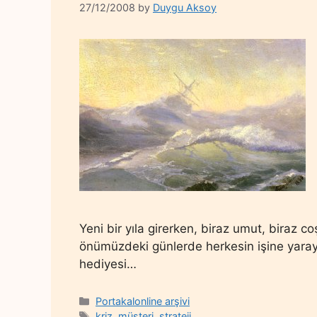
27/12/2008
by
Duygu Aksoy
Yeni bir yıla girerken, biraz umut, biraz c
önümüzdeki günlerde herkesin işine yaray
hediyesi…
Categories
Portakalonline arşivi
Tags
kriz
,
müşteri
,
strateji