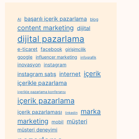
başarılı içerik pazarlama
AI
blog
content marketing
dijital
dijital pazarlama
e-ticaret
facebook
girişimcilik
google
influencer marketing
infografik
inovasyon
instagram
içerik
internet
instagram satış
içerikle pazarlama
içerikle pazarlama konferansı
içerik pazarlama
marka
içerik pazarlaması
linkedin
marketing
müşteri
mobil
müşteri deneyimi