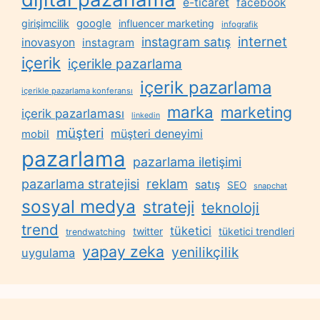
e-ticaret
facebook
google
girişimcilik
influencer marketing
infografik
internet
instagram satış
inovasyon
instagram
içerik
içerikle pazarlama
içerik pazarlama
içerikle pazarlama konferansı
marka
marketing
içerik pazarlaması
linkedin
müşteri
müşteri deneyimi
mobil
pazarlama
pazarlama iletişimi
reklam
pazarlama stratejisi
satış
SEO
snapchat
sosyal medya
strateji
teknoloji
trend
tüketici
twitter
tüketici trendleri
trendwatching
yapay zeka
yenilikçilik
uygulama