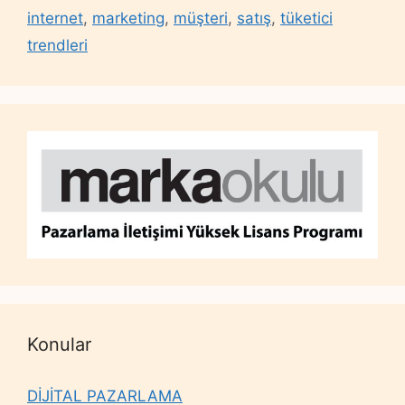
internet
,
marketing
,
müşteri
,
satış
,
tüketici
trendleri
Konular
DİJİTAL PAZARLAMA