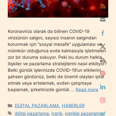
Koronavirüs olarak da bilinen COVID-19
virüsünün salgını, sayısız insanın salgından
korunmak için ‘’sosyal mesafe’’ uygulaması ve
mümkün olduğunca evde kalmasıyla işletmeleri
zor bir duruma sokuyor. Peki bu durum halkla
ilişkiler ve pazarlama stratejilerini nasıl etkiliyor?
Belki günlük işlerinizde COVID-19’un etkilerini
şahsen gördünüz, belki de önemli olayları iptal
etmek veya ertelemek, evden çalışmaya
başlamak, şirketinizde günlük …
Read more
Categories
DİJİTAL PAZARLAMA
,
HABERLER
Tags
dijital pazarlama
,
içerik
,
içerikle pazarlama
,