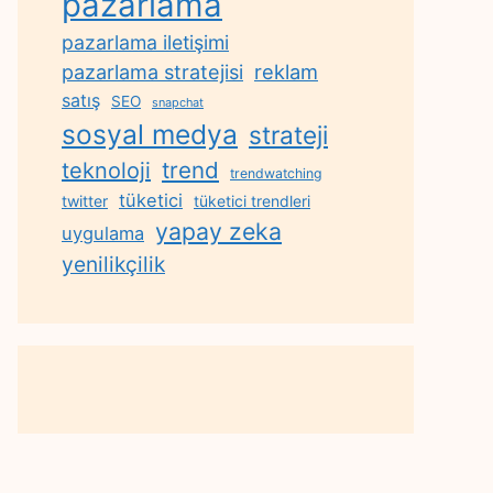
pazarlama
pazarlama iletişimi
reklam
pazarlama stratejisi
satış
SEO
snapchat
sosyal medya
strateji
trend
teknoloji
trendwatching
tüketici
twitter
tüketici trendleri
yapay zeka
uygulama
yenilikçilik