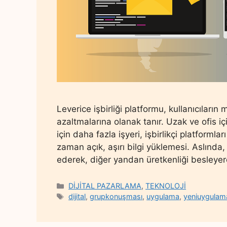
Leverice işbirliği platformu, kullanıcıları
azaltmalarına olanak tanır. Uzak ve ofis i
için daha fazla işyeri, işbirlikçi platforml
zaman açık, aşırı bilgi yüklemesi. Aslında, 
ederek, diğer yandan üretkenliği besley
Categories
DİJİTAL PAZARLAMA
,
TEKNOLOJİ
Tags
dijital
,
grupkonuşması
,
uygulama
,
yeniuygulam