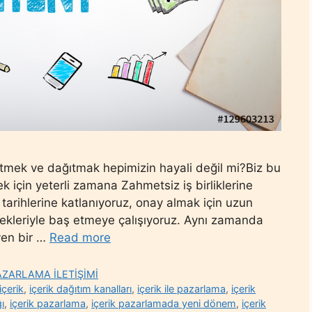
retmek ve dağıtmak hepimizin hayali değil mi?Biz bu
ek için yeterli zamana Zahmetsiz iş birliklerine
 tarihlerine katlanıyoruz, onay almak için uzun
istekleriyle baş etmeye çalışıyoruz. Aynı zamanda
eyen bir …
Read more
AZARLAMA İLETİŞİMİ
 içerik
,
içerik dağıtım kanalları
,
içerik ile pazarlama
,
içerik
ğı
,
içerik pazarlama
,
içerik pazarlamada yeni dönem
,
içerik