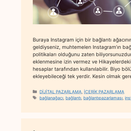
Buraya Instagram için bir bağlantı ağacını
geldiyseniz, muhtemelen Instagram’ın bağ
politikaları olduğunu zaten biliyorsunuzdu
eklenmesine izin vermez ve Hikayelerdeki 
hesaplar tarafından kullanılabilir. Biyo bö
ekleyebileceği tek yerdir. Kesin olmak ge
Categories
DİJİTAL PAZARLAMA
,
İÇERİK PAZARLAMA
Tags
bağlanağacı
,
bağlantı
,
bağlantıpazarlaması
,
ins