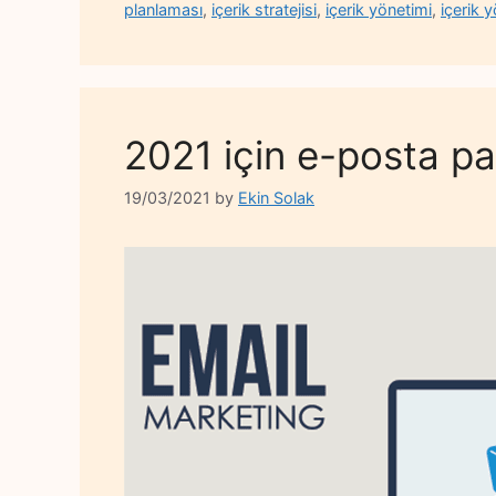
planlaması
,
içerik stratejisi
,
içerik yönetimi
,
içerik y
2021 için e-posta pa
19/03/2021
by
Ekin Solak