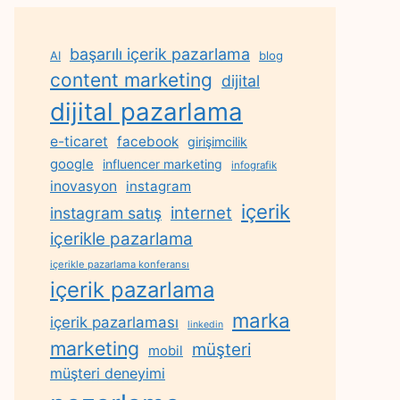
başarılı içerik pazarlama
AI
blog
content marketing
dijital
dijital pazarlama
e-ticaret
facebook
girişimcilik
google
influencer marketing
infografik
inovasyon
instagram
içerik
internet
instagram satış
içerikle pazarlama
içerikle pazarlama konferansı
içerik pazarlama
marka
içerik pazarlaması
linkedin
marketing
müşteri
mobil
müşteri deneyimi