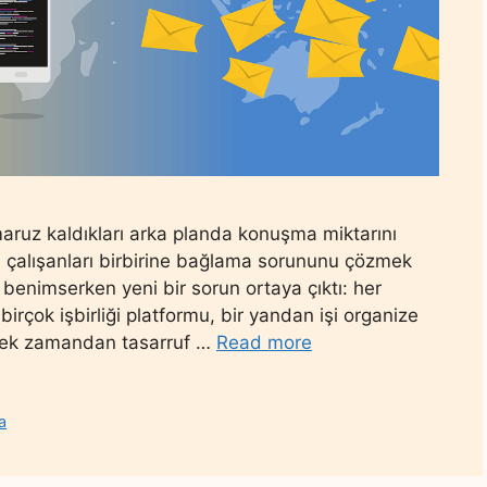
n maruz kaldıkları arka planda konuşma miktarını
çi çalışanları birbirine bağlama sorununu çözmek
arı benimserken yeni bir sorun ortaya çıktı: her
birçok işbirliği platformu, bir yandan işi organize
erek zamandan tasarruf …
Read more
a