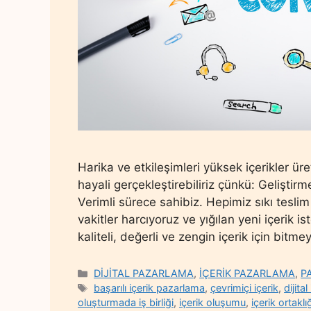
Harika ve etkileşimleri yüksek içerikler ü
hayali gerçekleştirebiliriz çünkü: Geliştirm
Verimli sürece sahibiz. Hepimiz sıkı teslim
vakitler harcıyoruz ve yığılan yeni içerik 
kaliteli, değerli ve zengin içerik için bitm
Categories
DİJİTAL PAZARLAMA
,
İÇERİK PAZARLAMA
,
P
Tags
başarılı içerik pazarlama
,
çevrimiçi içerik
,
dijital
oluşturmada iş birliği
,
içerik oluşumu
,
içerik ortaklı