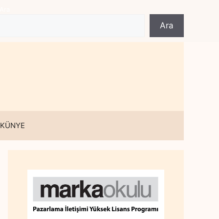
Ara
Ara
 KÜNYE