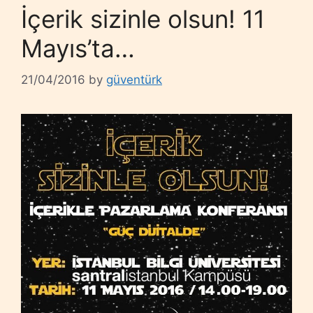
İçerik sizinle olsun! 11
Mayıs’ta…
21/04/2016
by
güventürk