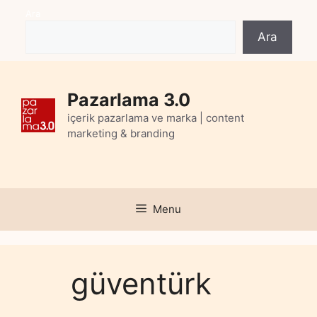
Skip
Ara
to
Ara
content
Pazarlama 3.0
içerik pazarlama ve marka | content
marketing & branding
Menu
güventürk