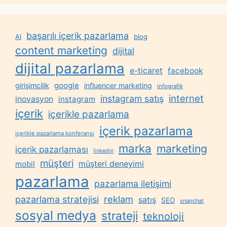
başarılı içerik pazarlama
AI
blog
content marketing
dijital
dijital pazarlama
e-ticaret
facebook
google
girişimcilik
influencer marketing
infografik
internet
instagram satış
inovasyon
instagram
içerik
içerikle pazarlama
içerik pazarlama
içerikle pazarlama konferansı
marka
marketing
içerik pazarlaması
linkedin
müşteri
müşteri deneyimi
mobil
pazarlama
pazarlama iletişimi
reklam
pazarlama stratejisi
satış
SEO
snapchat
sosyal medya
strateji
teknoloji