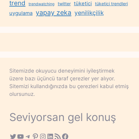
trend
tüketici
twitter
tüketici trendleri
trendwatching
yapay zeka
yenilikçilik
uygulama
Sitemizde okuyucu deneyimini iyileştirmek
üzere bazı üçüncü taraf çerezler yer alıyor.
Sitemizi kullandığınızda bu çerezleri kabul etmiş
olursunuz.
Seviyorsan gel konuş
Twitter
YouTube
Telegram
Pinterest
Instagram
LinkedIn
RSS Feed
Facebook