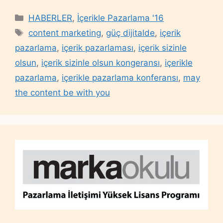
Categories
HABERLER
,
İçerikle Pazarlama '16
Tags
content marketing
,
güç dijitalde
,
içerik
pazarlama
,
içerik pazarlaması
,
içerik sizinle
olsun
,
içerik sizinle olsun kongeransı
,
içerikle
pazarlama
,
içerikle pazarlama konferansı
,
may
the content be with you