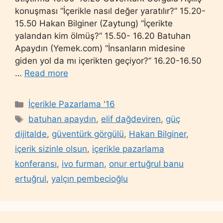
konuşması “İçerikle nasıl değer yaratılır?” 15.20-
15.50 Hakan Bilginer (Zaytung) “İçerikte
yalandan kim ölmüş?” 15.50- 16.20 Batuhan
Apaydın (Yemek.com) “İnsanların midesine
giden yol da mı içerikten geçiyor?” 16.20-16.50
…
Read more
Categories
İçerikle Pazarlama '16
Tags
batuhan apaydın
,
elif dağdeviren
,
güç
dijitalde
,
güventürk görgülü
,
Hakan Bilginer
,
içerik sizinle olsun
,
içerikle pazarlama
konferansı
,
ivo furman
,
onur ertuğrul banu
ertuğrul
,
yalçın pembecioğlu