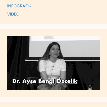
İNFOGRAFİK
VİDEO