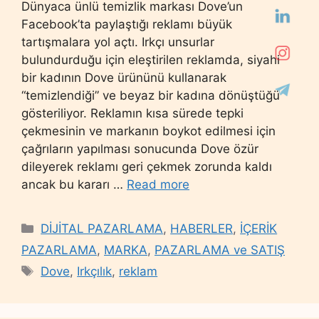
Dünyaca ünlü temizlik markası Dove’un
Facebook’ta paylaştığı reklamı büyük
tartışmalara yol açtı. Irkçı unsurlar
bulundurduğu için eleştirilen reklamda, siyahi
bir kadının Dove ürününü kullanarak
“temizlendiği” ve beyaz bir kadına dönüştüğü
gösteriliyor. Reklamın kısa sürede tepki
çekmesinin ve markanın boykot edilmesi için
çağrıların yapılması sonucunda Dove özür
dileyerek reklamı geri çekmek zorunda kaldı
ancak bu kararı …
Read more
Categories
DİJİTAL PAZARLAMA
,
HABERLER
,
İÇERİK
PAZARLAMA
,
MARKA
,
PAZARLAMA ve SATIŞ
Tags
Dove
,
Irkçılık
,
reklam