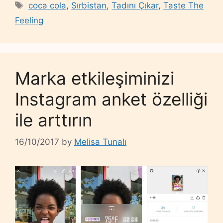
Tags
coca cola
,
Sırbistan
,
Tadını Çıkar
,
Taste The
Feeling
Marka etkileşiminizi
Instagram anket özelliği
ile arttırın
16/10/2017
by
Melisa Tunalı