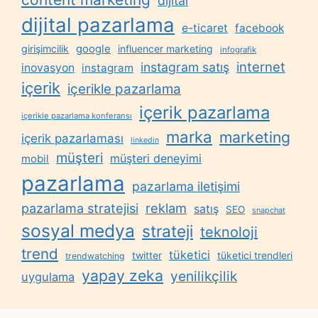
dijital
dijital pazarlama
e-ticaret
facebook
google
girişimcilik
influencer marketing
infografik
internet
instagram satış
inovasyon
instagram
içerik
içerikle pazarlama
içerik pazarlama
içerikle pazarlama konferansı
marka
marketing
içerik pazarlaması
linkedin
müşteri
müşteri deneyimi
mobil
pazarlama
pazarlama iletişimi
reklam
pazarlama stratejisi
satış
SEO
snapchat
sosyal medya
strateji
teknoloji
trend
tüketici
twitter
tüketici trendleri
trendwatching
yapay zeka
yenilikçilik
uygulama