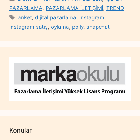
PAZARLAMA
,
PAZARLAMA İLETİŞİMİ
,
TREND
Tags
anket
,
dijital pazarlama
,
instagram
,
instagram satış
,
oylama
,
polly
,
snapchat
Konular