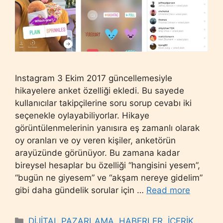
Instagram 3 Ekim 2017 güncellemesiyle
hikayelere anket özelliği ekledi. Bu sayede
kullanıcılar takipçilerine soru sorup cevabı iki
seçenekle oylayabiliyorlar. Hikaye
görüntülenmelerinin yanısıra eş zamanlı olarak
oy oranları ve oy veren kişiler, anketörün
arayüzünde görünüyor. Bu zamana kadar
bireysel hesaplar bu özelliği “hangisini yesem”,
“bugün ne giyesem” ve “akşam nereye gidelim”
gibi daha gündelik sorular için …
Read more
Categories
DİJİTAL PAZARLAMA
,
HABERLER
,
İÇERİK