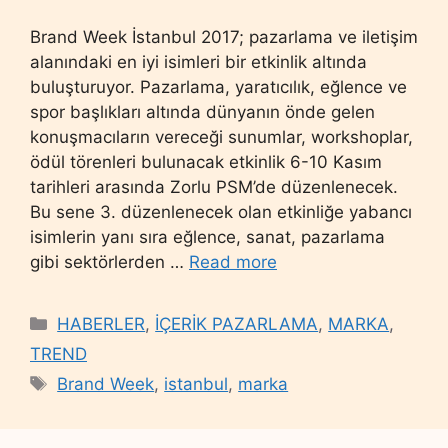
Brand Week İstanbul 2017; pazarlama ve iletişim
alanındaki en iyi isimleri bir etkinlik altında
buluşturuyor. Pazarlama, yaratıcılık, eğlence ve
spor başlıkları altında dünyanın önde gelen
konuşmacıların vereceği sunumlar, workshoplar,
ödül törenleri bulunacak etkinlik 6-10 Kasım
tarihleri arasında Zorlu PSM’de düzenlenecek.
Bu sene 3. düzenlenecek olan etkinliğe yabancı
isimlerin yanı sıra eğlence, sanat, pazarlama
gibi sektörlerden …
Read more
Categories
HABERLER
,
İÇERİK PAZARLAMA
,
MARKA
,
TREND
Tags
Brand Week
,
istanbul
,
marka