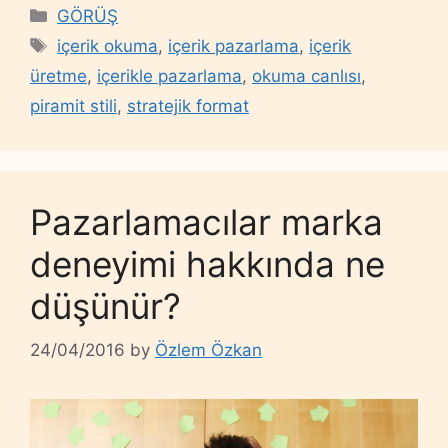
Categories
GÖRÜŞ
Tags
içerik okuma
,
içerik pazarlama
,
içerik
üretme
,
içerikle pazarlama
,
okuma canlısı
,
piramit stili
,
stratejik format
Pazarlamacılar marka
deneyimi hakkında ne
düşünür?
24/04/2016
by
Özlem Özkan