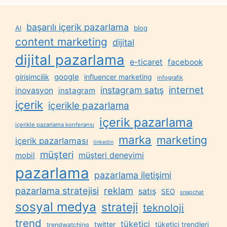
başarılı içerik pazarlama
AI
blog
content marketing
dijital
dijital pazarlama
e-ticaret
facebook
google
girişimcilik
influencer marketing
infografik
internet
instagram satış
inovasyon
instagram
içerik
içerikle pazarlama
içerik pazarlama
içerikle pazarlama konferansı
marka
marketing
içerik pazarlaması
linkedin
müşteri
müşteri deneyimi
mobil
pazarlama
pazarlama iletişimi
reklam
pazarlama stratejisi
satış
SEO
snapchat
sosyal medya
strateji
teknoloji
trend
tüketici
twitter
tüketici trendleri
trendwatching