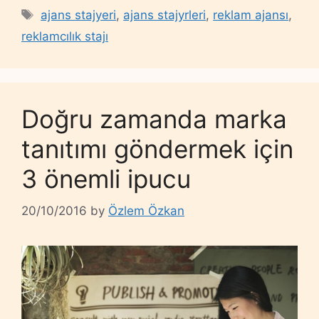
Tags
ajans stajyeri
,
ajans stajyrleri
,
reklam ajansı
,
reklamcılık stajı
Doğru zamanda marka
tanıtımı göndermek için
3 önemli ipucu
20/10/2016
by
Özlem Özkan