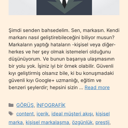
Şimdi senden bahsedelim. Sen, markasın. Kendi
markanı nasıl geliştirebileceğini biliyor musun?
Markaların yaptığı hataların -kişisel veya diğer-
herkes ve her şey olmak istemeleri olduğunu
düşünüyorum. Ve bunun başarıya ulaşmasının
bir yolu yok. İşiniz iyi bir örnek olabilir. Güvenli
kıyı geliştirmiş olsanız bile, ki bu konuşmadaki
güvenli kıyı Google+ uzmanlığı, eğitim ve
benzeri şeylerdir; hepsini sizin …
Read more
Categories
GÖRÜŞ
,
İNFOGRAFİK
Tags
content
,
içerik
,
ideal müşteri akışı
,
kişisel
marka
,
kişisel markalaşma
,
özgünlük
,
prestij
,