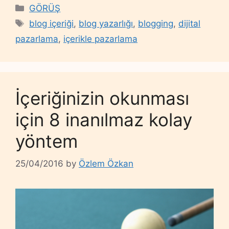
Categories
GÖRÜŞ
Tags
blog içeriği
,
blog yazarlığı
,
blogging
,
dijital
pazarlama
,
içerikle pazarlama
İçeriğinizin okunması
için 8 inanılmaz kolay
yöntem
25/04/2016
by
Özlem Özkan