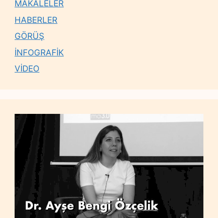
MAKALELER
HABERLER
GÖRÜŞ
İNFOGRAFİK
VİDEO