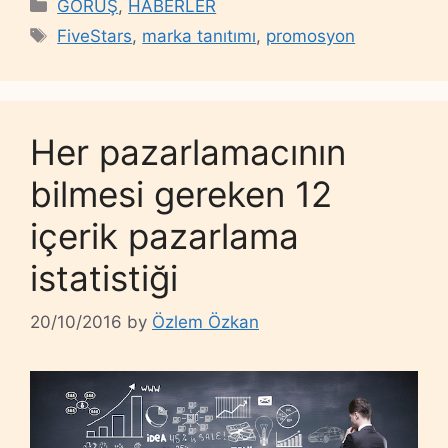
Categories
GÖRÜŞ
,
HABERLER
Tags
FiveStars
,
marka tanıtımı
,
promosyon
Her pazarlamacının
bilmesi gereken 12
içerik pazarlama
istatistiği
20/10/2016
by
Özlem Özkan