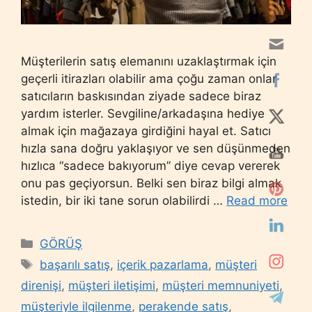
Müşterilerin satış elemanını uzaklaştırmak için
geçerli itirazları olabilir ama çoğu zaman onlar
satıcıların baskısından ziyade sadece biraz
yardım isterler. Sevgiline/arkadaşına hediye
almak için mağazaya girdiğini hayal et. Satıcı
hızla sana doğru yaklaşıyor ve sen düşünmeden
hızlıca “sadece bakıyorum” diye cevap vererek
onu pas geçiyorsun. Belki sen biraz bilgi almak
istedin, bir iki tane sorun olabilirdi …
Read more
Categories
GÖRÜŞ
Tags
başarılı satış
,
içerik pazarlama
,
müşteri
direnişi
,
müşteri iletişimi
,
müşteri memnuniyeti
,
müşteriyle ilgilenme
,
perakende satış
,