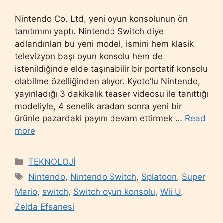
Nintendo Co. Ltd, yeni oyun konsolunun ön
tanıtımını yaptı. Nintendo Switch diye
adlandırılan bu yeni model, ismini hem klasik
televizyon başı oyun konsolu hem de
istenildiğinde elde taşınabilir bir portatif konsolu
olabilme özelliğinden alıyor. Kyoto’lu Nintendo,
yayınladığı 3 dakikalık teaser videosu ile tanıttığı
modeliyle, 4 senelik aradan sonra yeni bir
ürünle pazardaki payını devam ettirmek …
Read
more
Categories
TEKNOLOJİ
Tags
Nintendo
,
Nintendo Switch
,
Splatoon
,
Super
Mario
,
switch
,
Switch oyun konsolu
,
Wii U
,
Zelda Efsanesi