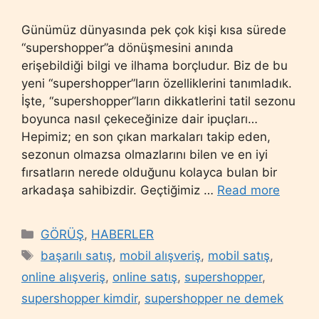
Günümüz dünyasında pek çok kişi kısa sürede
“supershopper”a dönüşmesini anında
erişebildiği bilgi ve ilhama borçludur. Biz de bu
yeni “supershopper”ların özelliklerini tanımladık.
İşte, “supershopper”ların dikkatlerini tatil sezonu
boyunca nasıl çekeceğinize dair ipuçları…
Hepimiz; en son çıkan markaları takip eden,
sezonun olmazsa olmazlarını bilen ve en iyi
fırsatların nerede olduğunu kolayca bulan bir
arkadaşa sahibizdir. Geçtiğimiz …
Read more
Categories
GÖRÜŞ
,
HABERLER
Tags
başarılı satış
,
mobil alışveriş
,
mobil satış
,
online alışveriş
,
online satış
,
supershopper
,
supershopper kimdir
,
supershopper ne demek