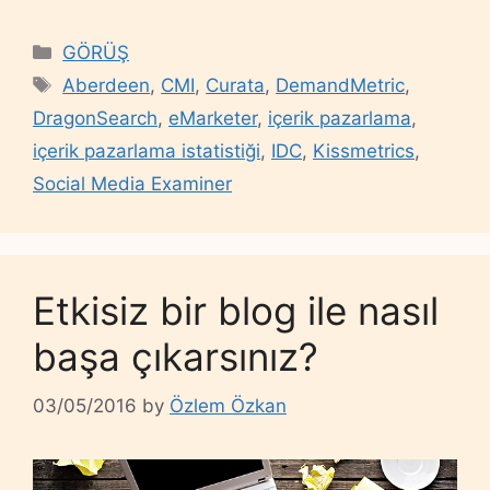
Categories
GÖRÜŞ
Tags
Aberdeen
,
CMI
,
Curata
,
DemandMetric
,
DragonSearch
,
eMarketer
,
içerik pazarlama
,
içerik pazarlama istatistiği
,
IDC
,
Kissmetrics
,
Social Media Examiner
Etkisiz bir blog ile nasıl
başa çıkarsınız?
03/05/2016
by
Özlem Özkan