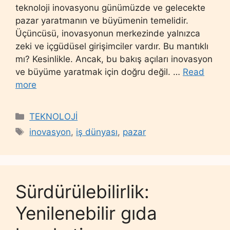
teknoloji inovasyonu günümüzde ve gelecekte
pazar yaratmanın ve büyümenin temelidir.
Üçüncüsü, inovasyonun merkezinde yalnızca
zeki ve içgüdüsel girişimciler vardır. Bu mantıklı
mı? Kesinlikle. Ancak, bu bakış açıları inovasyon
ve büyüme yaratmak için doğru değil. …
Read
more
Categories
TEKNOLOJİ
Tags
inovasyon
,
iş dünyası
,
pazar
Sürdürülebilirlik:
Yenilenebilir gıda