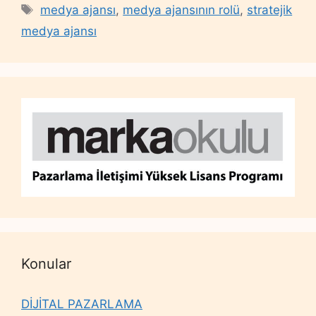
Tags
medya ajansı
,
medya ajansının rolü
,
stratejik
medya ajansı
Konular
DİJİTAL PAZARLAMA