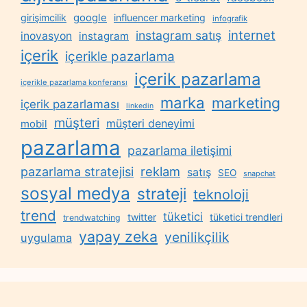
google
girişimcilik
influencer marketing
infografik
internet
instagram satış
inovasyon
instagram
içerik
içerikle pazarlama
içerik pazarlama
içerikle pazarlama konferansı
marka
marketing
içerik pazarlaması
linkedin
müşteri
müşteri deneyimi
mobil
pazarlama
pazarlama iletişimi
reklam
pazarlama stratejisi
satış
SEO
snapchat
sosyal medya
strateji
teknoloji
trend
tüketici
twitter
tüketici trendleri
trendwatching
yapay zeka
yenilikçilik
uygulama