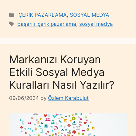
Categories
İÇERİK PAZARLAMA
,
SOSYAL MEDYA
Tags
başarılı içerik pazarlama
,
sosyal medya
Markanızı Koruyan
Etkili Sosyal Medya
Kuralları Nasıl Yazılır?
09/06/2024
by
Özlem Karabulut