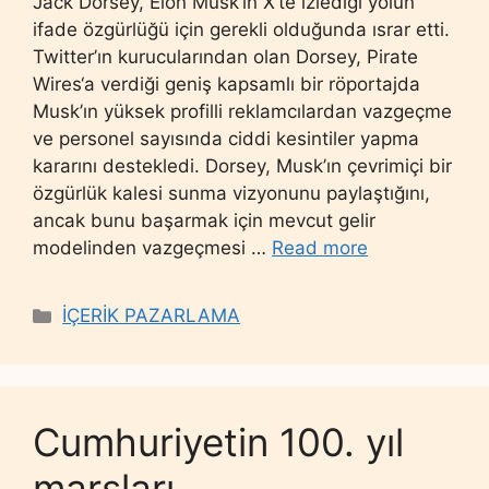
Jack Dorsey, Elon Musk’ın X’te izlediği yolun
ifade özgürlüğü için gerekli olduğunda ısrar etti.
Twitter’ın kurucularından olan Dorsey, Pirate
Wires‘a verdiği geniş kapsamlı bir röportajda
Musk’ın yüksek profilli reklamcılardan vazgeçme
ve personel sayısında ciddi kesintiler yapma
kararını destekledi. Dorsey, Musk’ın çevrimiçi bir
özgürlük kalesi sunma vizyonunu paylaştığını,
ancak bunu başarmak için mevcut gelir
modelinden vazgeçmesi …
Read more
Categories
İÇERİK PAZARLAMA
Cumhuriyetin 100. yıl
marşları