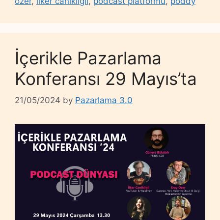
özer
,
ilker canikligil
,
podcast platformu
,
poddy
İçerikle Pazarlama
Konferansı 29 Mayıs’ta
21/05/2024
by
Pazarlama 3.0