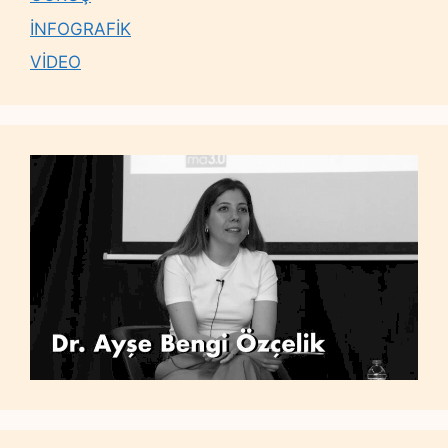
İNFOGRAFİK
VİDEO