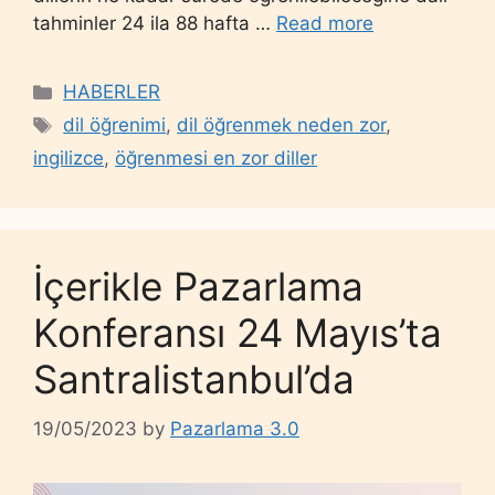
tahminler 24 ila 88 hafta …
Read more
Categories
HABERLER
Tags
dil öğrenimi
,
dil öğrenmek neden zor
,
ingilizce
,
öğrenmesi en zor diller
İçerikle Pazarlama
Konferansı 24 Mayıs’ta
Santralistanbul’da
19/05/2023
by
Pazarlama 3.0