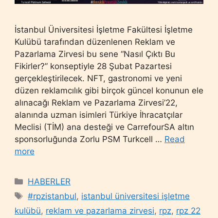
İstanbul Üniversitesi İşletme Fakültesi İşletme
Kulübü tarafından düzenlenen Reklam ve
Pazarlama Zirvesi bu sene “Nasıl Çıktı Bu
Fikirler?” konseptiyle 28 Şubat Pazartesi
gerçekleştirilecek. NFT, gastronomi ve yeni
düzen reklamcılık gibi birçok güncel konunun ele
alınacağı Reklam ve Pazarlama Zirvesi’22,
alanında uzman isimleri Türkiye İhracatçılar
Meclisi (TİM) ana desteği ve CarrefourSA altın
sponsorluğunda Zorlu PSM Turkcell …
Read
more
Categories
HABERLER
Tags
#rpzistanbul
,
istanbul üniversitesi işletme
kulübü
,
reklam ve pazarlama zirvesi
,
rpz
,
rpz 22