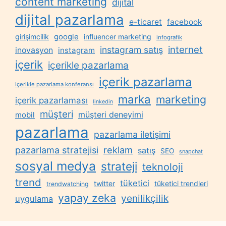
content marketing
dijital
dijital pazarlama
e-ticaret
facebook
google
girişimcilik
influencer marketing
infografik
internet
instagram satış
inovasyon
instagram
içerik
içerikle pazarlama
içerik pazarlama
içerikle pazarlama konferansı
marka
marketing
içerik pazarlaması
linkedin
müşteri
müşteri deneyimi
mobil
pazarlama
pazarlama iletişimi
reklam
pazarlama stratejisi
satış
SEO
snapchat
sosyal medya
strateji
teknoloji
trend
tüketici
twitter
tüketici trendleri
trendwatching
yapay zeka
yenilikçilik
uygulama