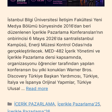
İstanbul Bilgi Üniversitesi İletişim Fakültesi Yeni
Medya Bölümü bünyesinde 2016’dan beri
düzenlenen İçerikle Pazarlama Konferansları’nın
onbirincisi 6 Mayıs 2026‘da santralistanbul
Kampüsü, Enerji Müzesi Kontrol Odası’nda
gerçekleştirilecek. MED-482 İçerik Yönetimi ve
İçerikle Pazarlama dersi kapsamında,
organizasyonu öğrencier tarafından yapılan
konferansın bu yılki konukları Warner Bros.
Discovery Türkiye Başkan Yardımcısı, Türkiye,
İtalya ve İspanya Orijinal Yapımlar, Türkiye
Ulusal …
Read more
Categories
İÇERİK PAZARLAMA
,
İçerikle Pazarlama'25
,
İçerikle Pazarlama'26