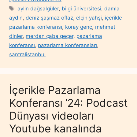
Tags
aylin dağsalgüler
,
bilgi üniversitesi
,
damla
aydın
,
deniz şaşmaz oflaz
,
elçin yahşi
,
içerikle
pazarlama konferansı
,
koray genç
,
mehmet
dinler
,
merdan çaba geçer
,
pazarlama
konferansı
,
pazarlama konferansları
,
santralistanbul
İçerikle Pazarlama
Konferansı ’24: Podcast
Dünyası videoları
Youtube kanalında