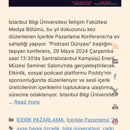
İstanbul Bilgi Üniversitesi İletişim Fakültesi
Medya Bölümü, bu yıl dokuzuncu kez
düzenlenen İçerikle Pazarlama Konferansı‘na ev
sahipliği yapıyor. “Podcast Dünyası” başlığını
taşıyan konferans, 29 Mayıs 2024 Çarşamba
saat 13:30’da Santralistanbul Kampüsü Enerji
Müzesi Seminer Salonu‘nda gerçekleştirilecek.
Etkinlik, sosyal podcast platformu Poddy’nin
sponsorluğunda düzenleniyor ve sesli içerik
üreticilerinin içeriklerini topluluklara ulaştırma
sürecine odaklanıyor. İstanbul Bilgi Üniversitesi
…
Read more
Categories
İÇERİK PAZARLAMA
,
İçerikle Pazarlama '24
Tags
ayşe bengi özçelik
,
bilgi üniversitesi
,
çağrı