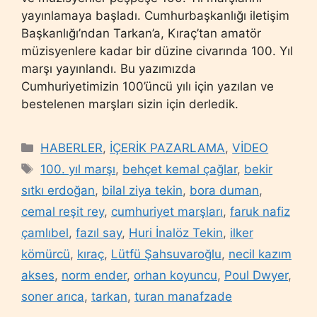
yayınlamaya başladı. Cumhurbaşkanlığı iletişim
Başkanlığı’ndan Tarkan’a, Kıraç’tan amatör
müzisyenlere kadar bir düzine civarında 100. Yıl
marşı yayınlandı. Bu yazımızda
Cumhuriyetimizin 100’üncü yılı için yazılan ve
bestelenen marşları sizin için derledik.
Categories
HABERLER
,
İÇERİK PAZARLAMA
,
VİDEO
Tags
100. yıl marşı
,
behçet kemal çağlar
,
bekir
sıtkı erdoğan
,
bilal ziya tekin
,
bora duman
,
cemal reşit rey
,
cumhuriyet marşları
,
faruk nafiz
çamlıbel
,
fazıl say
,
Huri İnalöz Tekin
,
ilker
kömürcü
,
kıraç
,
Lütfü Şahsuvaroğlu
,
necil kazım
akses
,
norm ender
,
orhan koyuncu
,
Poul Dwyer
,
soner arıca
,
tarkan
,
turan manafzade