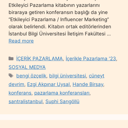
Etkileyici Pazarlama kitabının yazarlarını
biraraya getiren konferansın başlığı da yine
“Etkileyici Pazarlama / Influencer Marketing”
olarak belirlendi. Kitabın ortak editörlerinden
İstanbul Bilgi Üniversitesi İletişim Fakültesi …
Read more
Categories
İÇERİK PAZARLAMA
,
İçerikle Pazarlama '23
,
SOSYAL MEDYA
Tags
bengi özçelik
,
bilgi üniversitesi
,
cüneyt
devrim
,
Ezgi Akpınar Uysal
,
Hande Birsay
,
konferans
,
pazarlama konferansları
,
santralistanbul
,
Suphi Sarıgöllü