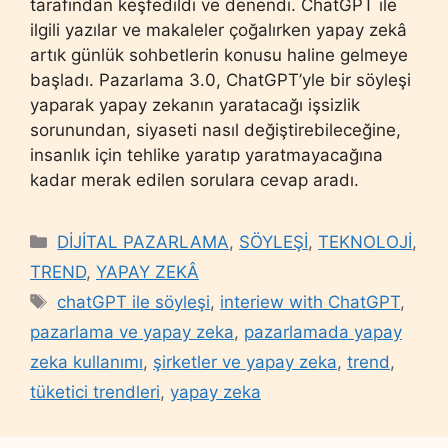
tarafından keşfedildi ve denendi. ChatGPT ile
ilgili yazılar ve makaleler çoğalırken yapay zekâ
artık günlük sohbetlerin konusu haline gelmeye
başladı. Pazarlama 3.0, ChatGPT’yle bir söyleşi
yaparak yapay zekanın yaratacağı işsizlik
sorunundan, siyaseti nasıl değiştirebileceğine,
insanlık için tehlike yaratıp yaratmayacağına
kadar merak edilen sorulara cevap aradı.
Categories
DİJİTAL PAZARLAMA
,
SÖYLEŞİ
,
TEKNOLOJİ
,
TREND
,
YAPAY ZEKÂ
Tags
chatGPT ile söyleşi
,
interiew with ChatGPT
,
pazarlama ve yapay zeka
,
pazarlamada yapay
zeka kullanımı
,
şirketler ve yapay zeka
,
trend
,
tüketici trendleri
,
yapay zeka