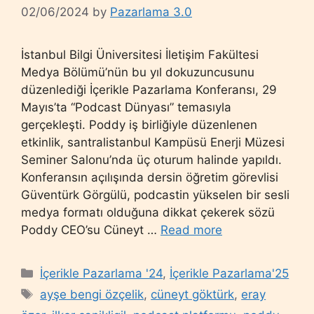
02/06/2024
by
Pazarlama 3.0
İstanbul Bilgi Üniversitesi İletişim Fakültesi
Medya Bölümü’nün bu yıl dokuzuncusunu
düzenlediği İçerikle Pazarlama Konferansı, 29
Mayıs’ta “Podcast Dünyası” temasıyla
gerçekleşti. Poddy iş birliğiyle düzenlenen
etkinlik, santralistanbul Kampüsü Enerji Müzesi
Seminer Salonu’nda üç oturum halinde yapıldı.
Konferansın açılışında dersin öğretim görevlisi
Güventürk Görgülü, podcastin yükselen bir sesli
medya formatı olduğuna dikkat çekerek sözü
Poddy CEO’su Cüneyt …
Read more
Categories
İçerikle Pazarlama '24
,
İçerikle Pazarlama'25
Tags
ayşe bengi özçelik
,
cüneyt göktürk
,
eray