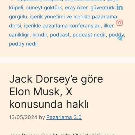
küpeli
,
cüneyt göktürk
,
eray özer
,
güventürk
görgülü
,
içerik yönetimi ve icerikle pazarlama
dersi
,
içerikle pazarlama konferansları
,
ilker
canikligil
,
kimdir
,
podcast
,
podcast nedir
,
poddy
,
poddy nedir
Jack Dorsey’e göre
Elon Musk, X
konusunda haklı
13/05/2024
by
Pazarlama 3.0