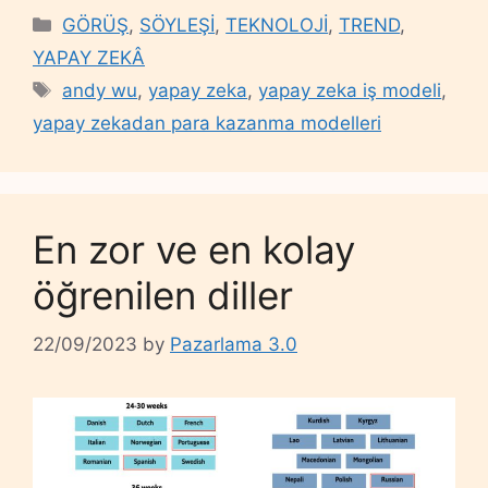
Categories
GÖRÜŞ
,
SÖYLEŞİ
,
TEKNOLOJİ
,
TREND
,
YAPAY ZEKÂ
Tags
andy wu
,
yapay zeka
,
yapay zeka iş modeli
,
yapay zekadan para kazanma modelleri
En zor ve en kolay
öğrenilen diller
22/09/2023
by
Pazarlama 3.0