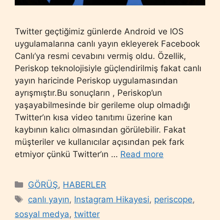
Twitter geçtiğimiz günlerde Android ve IOS
uygulamalarına canlı yayın ekleyerek Facebook
Canlı’ya resmi cevabını vermiş oldu. Özellik,
Periskop teknolojisiyle güçlendirilmiş fakat canlı
yayın haricinde Periskop uygulamasından
ayrışmıştır.Bu sonuçların , Periskop’un
yaşayabilmesinde bir gerileme olup olmadığı
Twitter’ın kısa video tanıtımı üzerine kan
kaybının kalıcı olmasından görülebilir. Fakat
müşteriler ve kullanıcılar açısından pek fark
etmiyor çünkü Twitter’ın …
Read more
Categories
GÖRÜŞ
,
HABERLER
Tags
canlı yayın
,
Instagram Hikayesi
,
periscope
,
sosyal medya
,
twitter