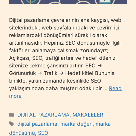
Dijital pazarlama çevrelerinin ana kaygısı, web
sitelerindeki, web sayfalarındaki ve çevrim içi
reklamlardaki dönüşümleri sürekli olarak
arttırılmasıdır. Hepimiz SEO dönüşümüyle ilgili
faktörleri anlamaya çalışmak zorundayız;
Açıkçası, SEO, trafiği artırır ve hedef kitlenizi
sitenize çekme şansınızı artırır. SEO ->
Görünürlük -> Trafik -> Hedef kitle! Bununla
birlikte, yakın zamanda kesinlikle SEO
yaklaşımından daha müşteri odaklı bir …
Read
more
Categories
DİJİTAL PAZARLAMA
,
MAKALELER
Tags
dijital pazarlama
,
marka değeri
,
marka
dönüşümü
,
SEO