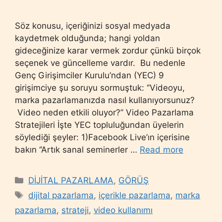
Söz konusu, içeriğinizi sosyal medyada
kaydetmek olduğunda; hangi yoldan
gideceğinize karar vermek zordur çünkü birçok
seçenek ve güncelleme vardır. Bu nedenle
Genç Girişimciler Kurulu’ndan (YEC) 9
girişimciye şu soruyu sormuştuk: ‘’Videoyu,
marka pazarlamanızda nasıl kullanıyorsunuz?
Video neden etkili oluyor?’’ Video Pazarlama
Stratejileri İşte YEC topluluğundan üyelerin
söylediği şeyler: 1)Facebook Live’ın içerisine
bakın ‘’Artık sanal seminerler …
Read more
Categories
DİJİTAL PAZARLAMA
,
GÖRÜŞ
Tags
dijital pazarlama
,
içerikle pazarlama
,
marka
pazarlama
,
strateji
,
video kullanımı