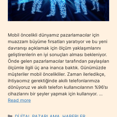
Mobil öncelikli dünyamız pazarlamacılar için
muazzam büyüme fırsatları yaratıyor ve bu yeni
davranışı açıklamak için ölçüm yaklaşımlarını
geliştirenlerin en iyi sonuçları alması bekleniyor.
Önde gelen pazarlamacılar tarafından paylaşılan
ölçümle ilgili üç ana inanca baktık. Günümüzde
müşteriler mobil öncelikliler. Zaman ilerledikçe,
ihtiyacımız gerektiğinde akıllı telefonlarımıza
dönüyoruz ve akıllı telefon kullanıcılarının %96’sı
cihazlarını bir şeyler yapmak için kullanıyor. …
Read more
Categories
DİJİTAL PAZARLAMA
,
HABERLER
,