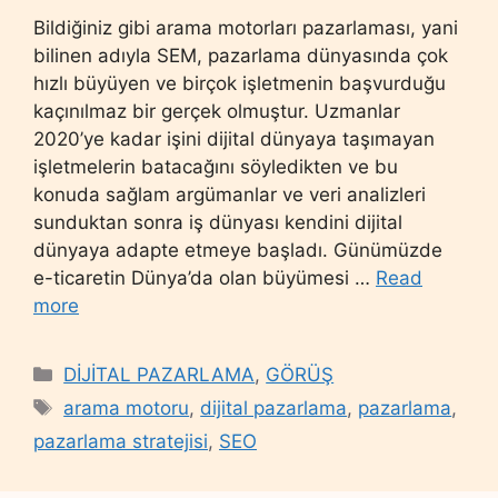
Bildiğiniz gibi arama motorları pazarlaması, yani
bilinen adıyla SEM, pazarlama dünyasında çok
hızlı büyüyen ve birçok işletmenin başvurduğu
kaçınılmaz bir gerçek olmuştur. Uzmanlar
2020’ye kadar işini dijital dünyaya taşımayan
işletmelerin batacağını söyledikten ve bu
konuda sağlam argümanlar ve veri analizleri
sunduktan sonra iş dünyası kendini dijital
dünyaya adapte etmeye başladı. Günümüzde
e-ticaretin Dünya’da olan büyümesi …
Read
more
Categories
DİJİTAL PAZARLAMA
,
GÖRÜŞ
Tags
arama motoru
,
dijital pazarlama
,
pazarlama
,
pazarlama stratejisi
,
SEO