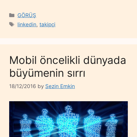
Categories
GÖRÜŞ
Tags
linkedin
,
takipçi
Mobil öncelikli dünyada
büyümenin sırrı
18/12/2016
by
Sezin Emkin