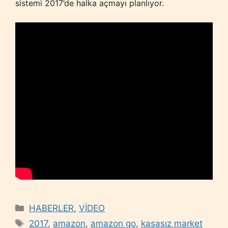
sistemi 2017’de halka açmayı planlıyor.
Categories
HABERLER
,
VİDEO
Tags
2017
,
amazon
,
amazon go
,
kasasız market