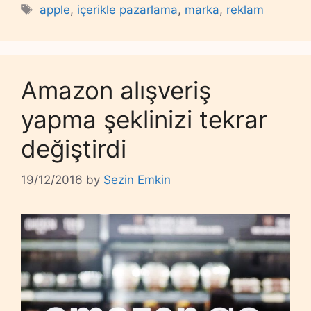
Tags
apple
,
içerikle pazarlama
,
marka
,
reklam
Amazon alışveriş
yapma şeklinizi tekrar
değiştirdi
19/12/2016
by
Sezin Emkin