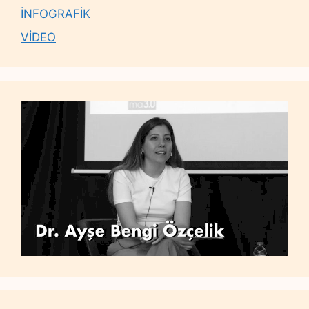
İNFOGRAFİK
VİDEO