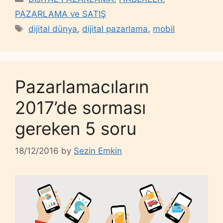
PAZARLAMA ve SATIŞ
Tags
dijital dünya
,
dijital pazarlama
,
mobil
Pazarlamacıların
2017’de sorması
gereken 5 soru
18/12/2016
by
Sezin Emkin