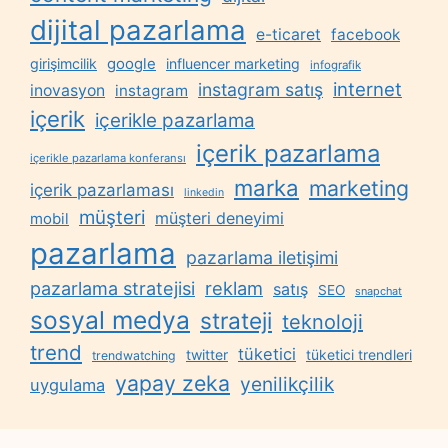
dijital pazarlama
e-ticaret
facebook
google
girişimcilik
influencer marketing
infografik
internet
instagram satış
inovasyon
instagram
içerik
içerikle pazarlama
içerik pazarlama
içerikle pazarlama konferansı
marka
marketing
içerik pazarlaması
linkedin
müşteri
müşteri deneyimi
mobil
pazarlama
pazarlama iletişimi
reklam
pazarlama stratejisi
satış
SEO
snapchat
sosyal medya
strateji
teknoloji
trend
tüketici
twitter
tüketici trendleri
trendwatching
yapay zeka
yenilikçilik
uygulama