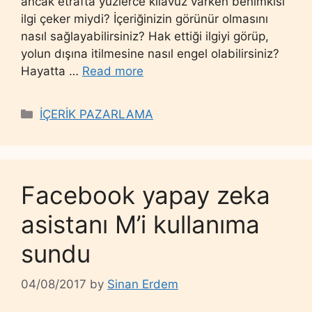
ancak etrafta yüzlerce kılavuz varken benimkisi
ilgi çeker miydi? İçeriğinizin görünür olmasını
nasıl sağlayabilirsiniz? Hak ettiği ilgiyi görüp,
yolun dışına itilmesine nasıl engel olabilirsiniz?
Hayatta …
Read more
Categories
İÇERİK PAZARLAMA
Facebook yapay zeka
asistanı M’i kullanıma
sundu
04/08/2017
by
Sinan Erdem