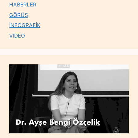
HABERLER
GÖRÜŞ
İNFOGRAFİK
VİDEO