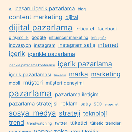
başarılı içerik pazarlama
AI
blog
content marketing
dijital
dijital pazarlama
e-ticaret
facebook
google
girişimcilik
influencer marketing
infografik
internet
instagram satış
inovasyon
instagram
içerik
içerikle pazarlama
içerik pazarlama
içerikle pazarlama konferansı
marka
marketing
içerik pazarlaması
linkedin
müşteri
müşteri deneyimi
mobil
pazarlama
pazarlama iletişimi
reklam
pazarlama stratejisi
satış
SEO
snapchat
sosyal medya
strateji
teknoloji
trend
tüketici
twitter
tüketici trendleri
trendwatching
yapay zeka
yenilikçilik
uygulama