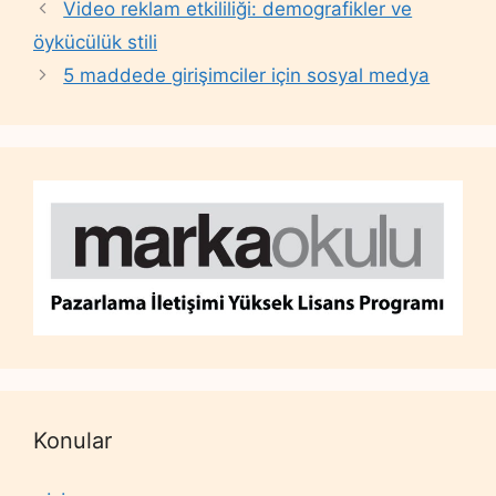
Video reklam etkililiği: demografikler ve
öykücülük stili
5 maddede girişimciler için sosyal medya
Konular