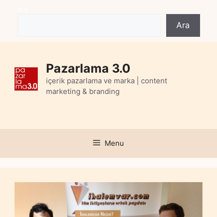
Skip
Ara
to
Ara
content
Pazarlama 3.0
içerik pazarlama ve marka | content
marketing & branding
Menu