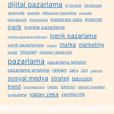
dijital pazarlama
e-ticaret
facebook
google
girişimcilik
influencer marketing
infografik
internet
instagram satış
inovasyon
instagram
içerik
içerikle pazarlama
içerik pazarlama
içerikle pazarlama konferansı
marka
marketing
içerik pazarlaması
linkedin
müşteri
müşteri deneyimi
mobil
pazarlama
pazarlama iletişimi
reklam
pazarlama stratejisi
satış
SEO
snapchat
sosyal medya
strateji
teknoloji
trend
tüketici
twitter
tüketici trendleri
trendwatching
yapay zeka
yenilikçilik
uygulama