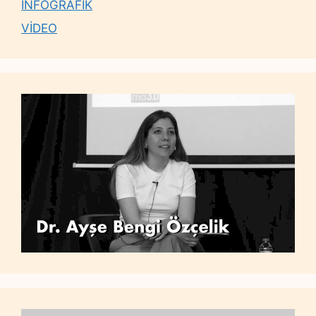
İNFOGRAFİK
VİDEO