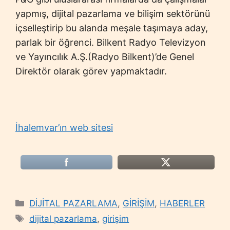
yapmış, dijital pazarlama ve bilişim sektörünü
içselleştirip bu alanda meşale taşımaya aday,
parlak bir öğrenci. Bilkent Radyo Televizyon
ve Yayıncılık A.Ş.(Radyo Bilkent)’de Genel
Direktör olarak görev yapmaktadır.
İhalemvar’ın web sitesi
Categories
DİJİTAL PAZARLAMA
,
GİRİŞİM
,
HABERLER
Tags
dijital pazarlama
,
girişim