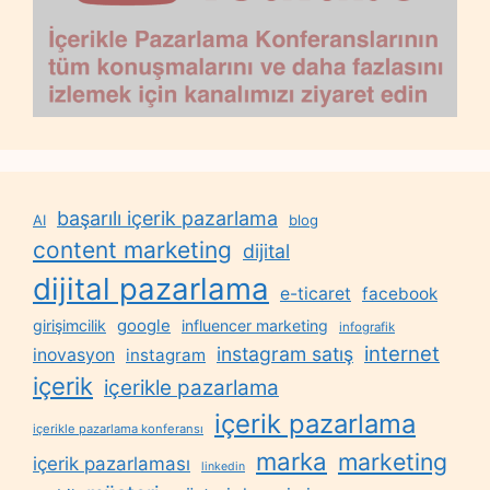
başarılı içerik pazarlama
AI
blog
content marketing
dijital
dijital pazarlama
e-ticaret
facebook
google
girişimcilik
influencer marketing
infografik
internet
instagram satış
inovasyon
instagram
içerik
içerikle pazarlama
içerik pazarlama
içerikle pazarlama konferansı
marka
marketing
içerik pazarlaması
linkedin