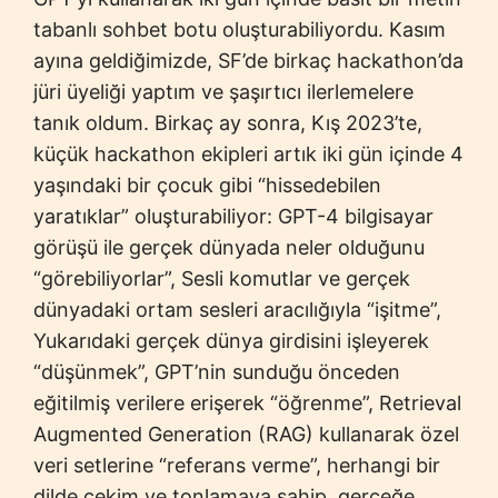
tabanlı sohbet botu oluşturabiliyordu. Kasım
ayına geldiğimizde, SF’de birkaç hackathon’da
jüri üyeliği yaptım ve şaşırtıcı ilerlemelere
tanık oldum. Birkaç ay sonra, Kış 2023’te,
küçük hackathon ekipleri artık iki gün içinde 4
yaşındaki bir çocuk gibi “hissedebilen
yaratıklar” oluşturabiliyor: GPT-4 bilgisayar
görüşü ile gerçek dünyada neler olduğunu
“görebiliyorlar”, Sesli komutlar ve gerçek
dünyadaki ortam sesleri aracılığıyla “işitme”,
Yukarıdaki gerçek dünya girdisini işleyerek
“düşünmek”, GPT’nin sunduğu önceden
eğitilmiş verilere erişerek “öğrenme”, Retrieval
Augmented Generation (RAG) kullanarak özel
veri setlerine “referans verme”, herhangi bir
dilde çekim ve tonlamaya sahip, gerçeğe