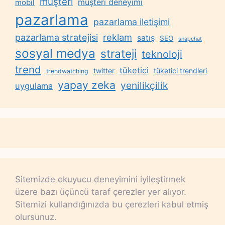
müşteri
müşteri deneyimi
mobil
pazarlama
pazarlama iletişimi
reklam
pazarlama stratejisi
satış
SEO
snapchat
sosyal medya
strateji
teknoloji
trend
tüketici
twitter
tüketici trendleri
trendwatching
yapay zeka
yenilikçilik
uygulama
Sitemizde okuyucu deneyimini iyileştirmek
üzere bazı üçüncü taraf çerezler yer alıyor.
Sitemizi kullandığınızda bu çerezleri kabul etmiş
olursunuz.