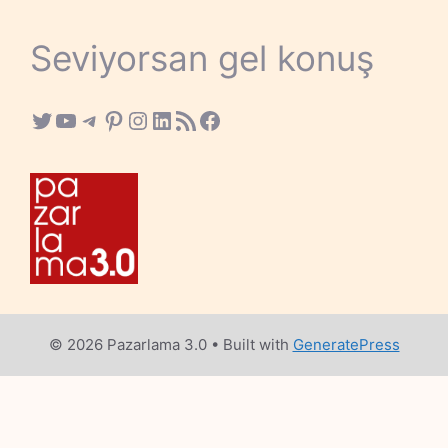
Seviyorsan gel konuş
Twitter
YouTube
Telegram
Pinterest
Instagram
LinkedIn
RSS Feed
Facebook
© 2026 Pazarlama 3.0
• Built with
GeneratePress