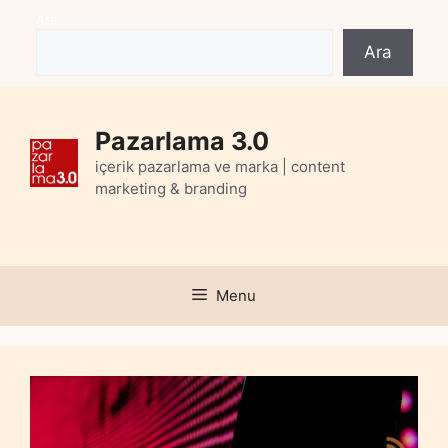
Skip
Ara
to
Ara
content
Pazarlama 3.0
içerik pazarlama ve marka | content
marketing & branding
Menu