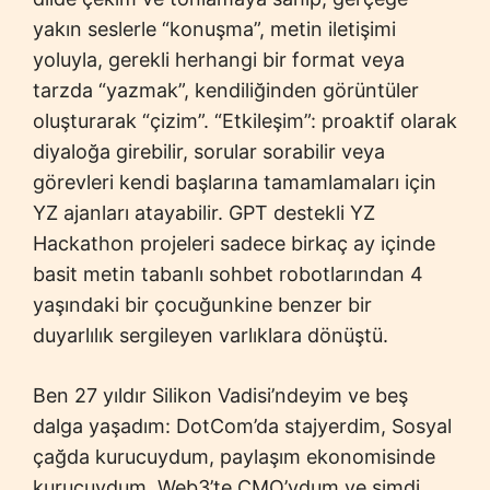
yakın seslerle “konuşma”, metin iletişimi
yoluyla, gerekli herhangi bir format veya
tarzda “yazmak”, kendiliğinden görüntüler
oluşturarak “çizim”. “Etkileşim”: proaktif olarak
diyaloğa girebilir, sorular sorabilir veya
görevleri kendi başlarına tamamlamaları için
YZ ajanları atayabilir. GPT destekli YZ
Hackathon projeleri sadece birkaç ay içinde
basit metin tabanlı sohbet robotlarından 4
yaşındaki bir çocuğunkine benzer bir
duyarlılık sergileyen varlıklara dönüştü.
Ben 27 yıldır Silikon Vadisi’ndeyim ve beş
dalga yaşadım: DotCom’da stajyerdim, Sosyal
çağda kurucuydum, paylaşım ekonomisinde
kurucuydum, Web3’te CMO’ydum ve şimdi