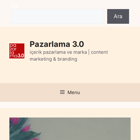
Skip
Ara
to
Ara
content
Pazarlama 3.0
içerik pazarlama ve marka | content
marketing & branding
Menu