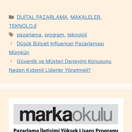
Categories
DİJİTAL PAZARLAMA
,
MAKALELER
,
TEKNOLOJİ
Tags
pazarlama
,
program
,
teknoloji
Düşük Bütçeli Influencer Pazarlaması
Mümkün
Güvenlik ve Müşteri Deneyimi Konusunu
Neden Kıdemli Liderler Yönetmeli?