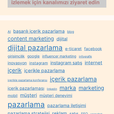
başarılı içerik pazarlama
AI
blog
content marketing
dijital
dijital pazarlama
e-ticaret
facebook
google
girişimcilik
influencer marketing
infografik
internet
instagram satış
inovasyon
instagram
içerik
içerikle pazarlama
içerik pazarlama
içerikle pazarlama konferansı
marka
marketing
içerik pazarlaması
linkedin
müşteri
müşteri deneyimi
mobil
pazarlama
pazarlama iletişimi
reklam
pazarlama stratejisi
satış
SEO
snapchat