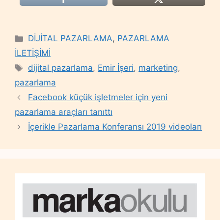
Categories
DİJİTAL PAZARLAMA
,
PAZARLAMA
İLETİŞİMİ
Tags
dijital pazarlama
,
Emir İşeri
,
marketing
,
pazarlama
Facebook küçük işletmeler için yeni
pazarlama araçları tanıttı
İçerikle Pazarlama Konferansı 2019 videoları