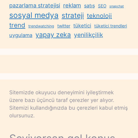
reklam
pazarlama stratejisi
satış
SEO
snapchat
sosyal medya
strateji
teknoloji
trend
tüketici
twitter
tüketici trendleri
trendwatching
yapay zeka
yenilikçilik
uygulama
Sitemizde okuyucu deneyimini iyileştirmek
üzere bazı üçüncü taraf çerezler yer alıyor.
Sitemizi kullandığınızda bu çerezleri kabul etmiş
olursunuz.