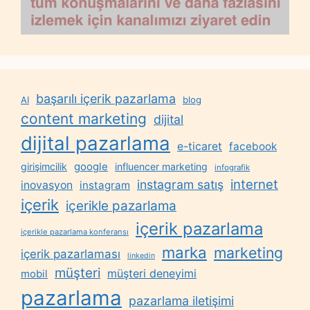
başarılı içerik pazarlama
AI
blog
content marketing
dijital
dijital pazarlama
e-ticaret
facebook
google
girişimcilik
influencer marketing
infografik
internet
instagram satış
inovasyon
instagram
içerik
içerikle pazarlama
içerik pazarlama
içerikle pazarlama konferansı
marka
marketing
içerik pazarlaması
linkedin
müşteri
müşteri deneyimi
mobil
pazarlama
pazarlama iletişimi