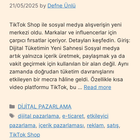
21/05/2025
by
Defne Ünlü
TikTok Shop ile sosyal medya alışverişin yeni
merkezi oldu. Markalar ve influencerlar için
çarpıcı fırsatlar içeriyor. Detayları keşfedin. Giriş:
Dijital Tüketimin Yeni Sahnesi Sosyal medya
artık yalnızca içerik üretmek, paylaşmak ya da
vakit geçirmek için kullanılan bir alan değil. Aynı
zamanda doğrudan tüketim davranışlarını
etkileyen bir mecra hâline geldi. Özellikle kısa
video platformu TikTok, bu …
Read more
Categories
DİJİTAL PAZARLAMA
Tags
dijital pazarlama
,
e-ticaret
,
etkileyici
pazarlama
,
içerik pazarlaması
,
reklam
,
satış
,
TikTok Shop