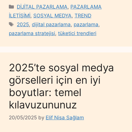
Categories
DİJİTAL PAZARLAMA
,
PAZARLAMA
İLETİŞİMİ
,
SOSYAL MEDYA
,
TREND
Tags
2025
,
dijital pazarlama
,
pazarlama
,
pazarlama stratejisi
,
tüketici trendleri
2025’te sosyal medya
görselleri için en iyi
boyutlar: temel
kılavuzununuz
20/05/2025
by
Elif Nisa Sağlam