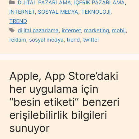
Categories
DİJİTAL PAZARLAMA
,
İÇERİK PAZARLAMA
,
İNTERNET
,
SOSYAL MEDYA
,
TEKNOLOJİ
,
TREND
Tags
dijital pazarlama
,
internet
,
marketing
,
mobil
,
reklam
,
sosyal medya
,
trend
,
twitter
Apple, App Store’daki
her uygulama için
“besin etiketi” benzeri
erişilebilirlik bilgileri
sunuyor