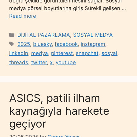
doğru şekilde görüntülenmesini sağlar. Sosyal
medya görsel boyutlarına giriş Sürekli gelişen …
Read more
Categories
DİJİTAL PAZARLAMA
,
SOSYAL MEDYA
Tags
2025
,
bluesky
,
facebook
,
instagram
,
linkedin
,
medya
,
pinterest
,
snapchat
,
sosyal
,
threads
,
twitter
,
x
,
youtube
ASICS, patili ilham
kaynağıyla harekete
geçiyor