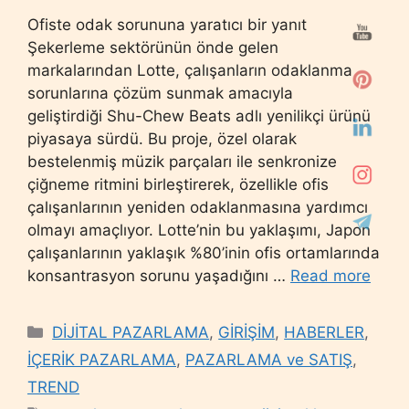
Ofiste odak sorununa yaratıcı bir yanıt
Şekerleme sektörünün önde gelen
markalarından Lotte, çalışanların odaklanma
sorunlarına çözüm sunmak amacıyla
geliştirdiği Shu-Chew Beats adlı yenilikçi ürünü
piyasaya sürdü. Bu proje, özel olarak
bestelenmiş müzik parçaları ile senkronize
çiğneme ritmini birleştirerek, özellikle ofis
çalışanlarının yeniden odaklanmasına yardımcı
olmayı amaçlıyor. Lotte’nin bu yaklaşımı, Japon
çalışanlarının yaklaşık %80’inin ofis ortamlarında
konsantrasyon sorunu yaşadığını …
Read more
Categories
DİJİTAL PAZARLAMA
,
GİRİŞİM
,
HABERLER
,
İÇERİK PAZARLAMA
,
PAZARLAMA ve SATIŞ
,
TREND