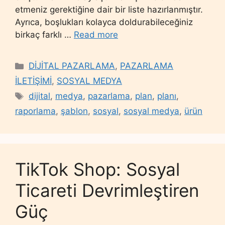
etmeniz gerektiğine dair bir liste hazırlanmıştır.
Ayrıca, boşlukları kolayca doldurabileceğiniz
birkaç farklı …
Read more
Categories
DİJİTAL PAZARLAMA
,
PAZARLAMA
İLETİŞİMİ
,
SOSYAL MEDYA
Tags
dijital
,
medya
,
pazarlama
,
plan
,
planı
,
raporlama
,
şablon
,
sosyal
,
sosyal medya
,
ürün
TikTok Shop: Sosyal
Ticareti Devrimleştiren
Güç