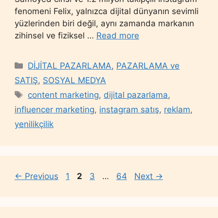
fenomeni Felix, yalnızca dijital dünyanın sevimli
yüzlerinden biri değil, aynı zamanda markanın
zihinsel ve fiziksel …
Read more
Categories
DİJİTAL PAZARLAMA
,
PAZARLAMA ve
SATIŞ
,
SOSYAL MEDYA
Tags
content marketing
,
dijital pazarlama
,
influencer marketing
,
instagram satış
,
reklam
,
yenilikçilik
Page
Page
Page
Page
←
Previous
1
2
3
…
64
Next
→