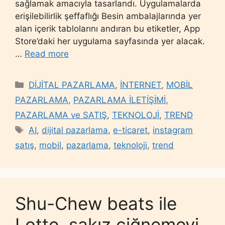
sağlamak amacıyla tasarlandı. Uygulamalarda
erişilebilirlik şeffaflığı Besin ambalajlarında yer
alan içerik tablolarını andıran bu etiketler, App
Store’daki her uygulama sayfasında yer alacak.
…
Read more
Categories
DİJİTAL PAZARLAMA
,
İNTERNET
,
MOBİL
PAZARLAMA
,
PAZARLAMA İLETİŞİMİ
,
PAZARLAMA ve SATIŞ
,
TEKNOLOJİ
,
TREND
Tags
AI
,
dijital pazarlama
,
e-ticaret
,
instagram
satış
,
mobil
,
pazarlama
,
teknoloji
,
trend
Shu-Chew beats ile
Lotte, sakız çiğnemeyi