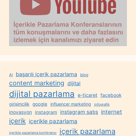
başarılı içerik pazarlama
AI
blog
content marketing
dijital
dijital pazarlama
e-ticaret
facebook
google
girişimcilik
influencer marketing
infografik
internet
instagram satış
inovasyon
instagram
içerik
içerikle pazarlama
içerik pazarlama
içerikle pazarlama konferansı