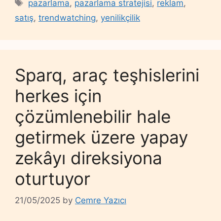
Tags
pazarlama
,
pazarlama stratejisi
,
reklam
,
satış
,
trendwatching
,
yenilikçilik
Sparq, araç teşhislerini
herkes için
çözümlenebilir hale
getirmek üzere yapay
zekâyı direksiyona
oturtuyor
21/05/2025
by
Cemre Yazıcı