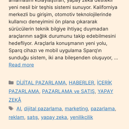
yeni nesil bir teşhis sistemi sunuyor. Kaliforniya
merkezli bu girişim, otomotiv teknolojilerinde
kullanıcı deneyimini ön plana çıkararak
sürücülerin teknik bilgiye ihtiyaç duymadan
araçlarının sağlık durumunu takip edebilmesini
hedefliyor. Araçlarla konuşmanın yeni yolu,
Sparq cihazı ve mobil uygulama Sparq’ın
sunduğu sistem, iki ana bileşenden oluşuyor, …
Read more
Categories
DİJİTAL PAZARLAMA
,
HABERLER
,
İÇERİK
PAZARLAMA
,
PAZARLAMA ve SATIŞ
,
YAPAY
ZEKÂ
Tags
AI
,
dijital pazarlama
,
marketing
,
pazarlama
,
reklam
,
satış
,
yapay zeka
,
yenilikçilik