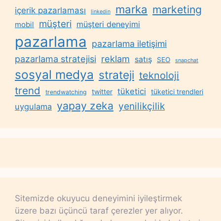
marka
marketing
içerik pazarlaması
linkedin
müşteri
müşteri deneyimi
mobil
pazarlama
pazarlama iletişimi
reklam
pazarlama stratejisi
satış
SEO
snapchat
sosyal medya
strateji
teknoloji
trend
tüketici
twitter
tüketici trendleri
trendwatching
yapay zeka
yenilikçilik
uygulama
Sitemizde okuyucu deneyimini iyileştirmek
üzere bazı üçüncü taraf çerezler yer alıyor.