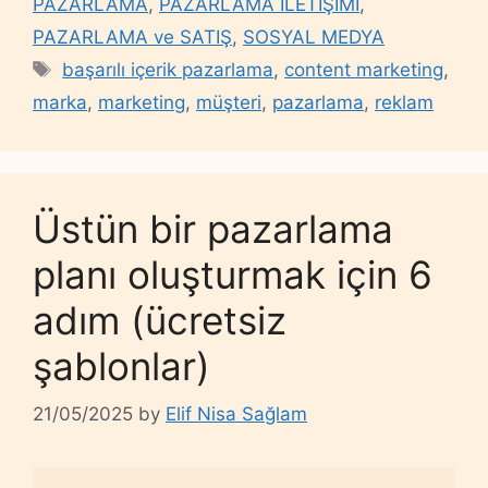
PAZARLAMA
,
PAZARLAMA İLETİŞİMİ
,
PAZARLAMA ve SATIŞ
,
SOSYAL MEDYA
Tags
başarılı içerik pazarlama
,
content marketing
,
marka
,
marketing
,
müşteri
,
pazarlama
,
reklam
Üstün bir pazarlama
planı oluşturmak için 6
adım (ücretsiz
şablonlar)
21/05/2025
by
Elif Nisa Sağlam