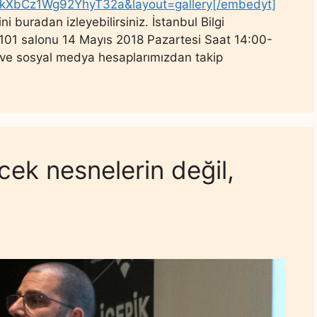
141kXbCz1Wg92YhyT32a&layout=gallery[/embedyt]
i buradan izleyebilirsiniz. İstanbul Bilgi
101 salonu 14 Mayıs 2018 Pazartesi Saat 14:00-
 ve sosyal medya hesaplarımızdan takip
cek nesnelerin değil,