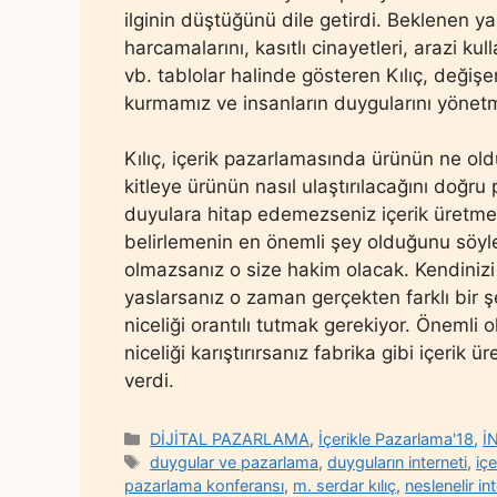
ilginin düştüğünü dile getirdi. Beklenen y
harcamalarını, kasıtlı cinayetleri, arazi kull
vb. tablolar halinde gösteren Kılıç, değişe
kurmamız ve insanların duygularını yönetm
Kılıç, içerik pazarlamasında ürünün ne ol
kitleye ürünün nasıl ulaştırılacağını doğr
duyulara hitap edemezseniz içerik üretmeyin
belirlemenin en önemli şey olduğunu söyle
olmazsanız o size hakim olacak. Kendinizi g
yaslarsanız o zaman gerçekten farklı bir şey
niceliği orantılı tutmak gerekiyor. Önemli 
niceliği karıştırırsanız fabrika gibi içeri
verdi.
Categories
DİJİTAL PAZARLAMA
,
İçerikle Pazarlama'18
,
İ
Tags
duygular ve pazarlama
,
duyguların interneti
,
iç
pazarlama konferansı
,
m. serdar kılıç
,
neslenelir in