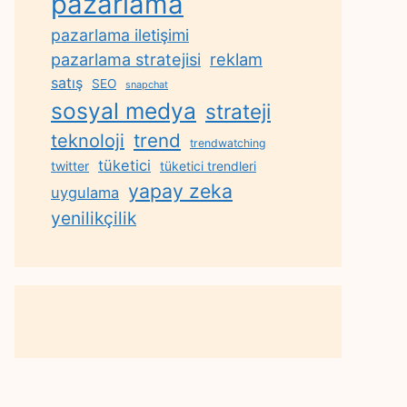
pazarlama
pazarlama iletişimi
reklam
pazarlama stratejisi
satış
SEO
snapchat
sosyal medya
strateji
trend
teknoloji
trendwatching
tüketici
twitter
tüketici trendleri
yapay zeka
uygulama
yenilikçilik