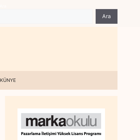
Ara
Ara
 KÜNYE