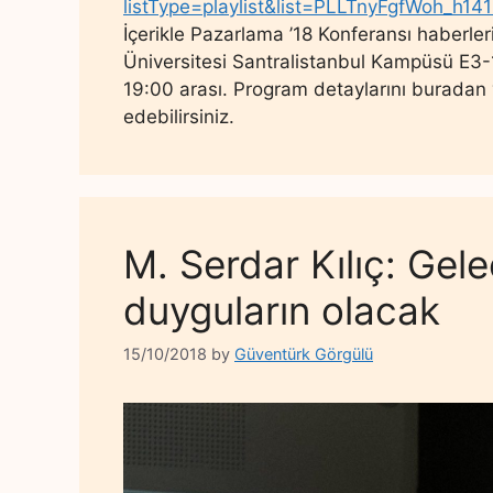
listType=playlist&list=PLLTnyFgfWoh_h
İçerikle Pazarlama ’18 Konferansı haberlerin
Üniversitesi Santralistanbul Kampüsü E3-
19:00 arası. Program detaylarını buradan
edebilirsiniz.
M. Serdar Kılıç: Gele
duyguların olacak
15/10/2018
by
Güventürk Görgülü