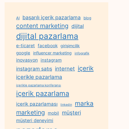
başarılı içerik pazarlama
AI
blog
content marketing
dijital
dijital pazarlama
e-ticaret
facebook
girişimcilik
google
influencer marketing
infografik
inovasyon
instagram
içerik
internet
instagram satış
içerikle pazarlama
içerikle pazarlama konferansı
içerik pazarlama
marka
içerik pazarlaması
linkedin
marketing
müşteri
mobil
müşteri deneyimi