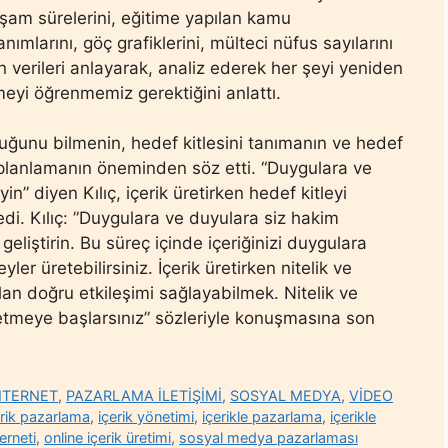
aşam sürelerini, eğitime yapılan kamu
anımlarını, göç grafiklerini, mülteci nüfus sayılarını
n verileri anlayarak, analiz ederek her şeyi yeniden
eyi öğrenmemiz gerektiğini anlattı.
duğunu bilmenin, hedef kitlesini tanımanın ve hedef
u planlamanın öneminden söz etti. “Duygulara ve
” diyen Kılıç, içerik üretirken hedef kitleyi
di. Kılıç: ”Duygulara ve duyulara siz hakim
eliştirin. Bu süreç içinde içeriğinizi duygulara
ler üretebilirsiniz. İçerik üretirken nitelik ve
olan doğru etkileşimi sağlayabilmek. Nitelik ve
k üretmeye başlarsınız” sözleriyle konuşmasına son
NTERNET
,
PAZARLAMA İLETİŞİMİ
,
SOSYAL MEDYA
,
VİDEO
erik pazarlama
,
içerik yönetimi
,
içerikle pazarlama
,
içerikle
terneti
,
online içerik üretimi
,
sosyal medya pazarlaması