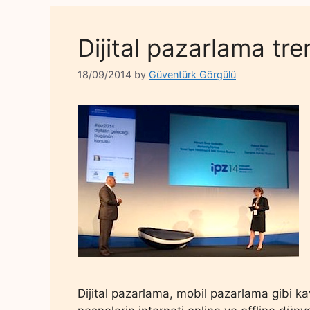
Dijital pazarlama tre
18/09/2014
by
Güventürk Görgülü
Dijital pazarlama, mobil pazarlama gibi ka