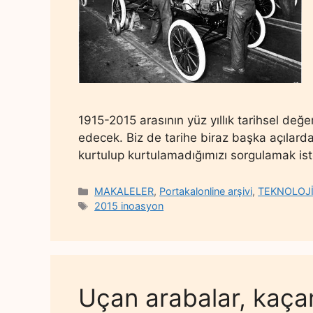
1915-2015 arasının yüz yıllık tarihsel değ
edecek. Biz de tarihe biraz başka açılard
kurtulup kurtulamadığımızı sorgulamak ist
Categories
MAKALELER
,
Portakalonline arşivi
,
TEKNOLOJ
Tags
2015 inoasyon
Uçan arabalar, kaçan