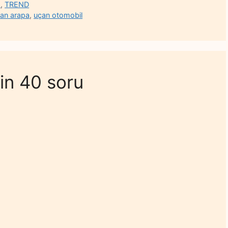
İ
,
TREND
an arapa
,
uçan otomobil
çin 40 soru