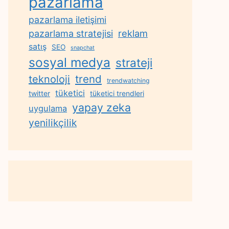
pazarlama
pazarlama iletişimi
reklam
pazarlama stratejisi
satış
SEO
snapchat
sosyal medya
strateji
trend
teknoloji
trendwatching
tüketici
twitter
tüketici trendleri
yapay zeka
uygulama
yenilikçilik