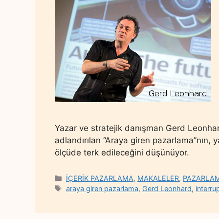
Yazar ve stratejik danışman Gerd Leonhard
adlandırılan “Araya giren pazarlama”nın, 
ölçüde terk edileceğini düşünüyor.
Categories
İÇERİK PAZARLAMA
,
MAKALELER
,
PAZARLAMA
Tags
araya giren pazarlama
,
Gerd Leonhard
,
interru