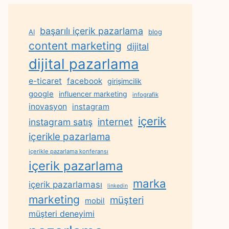
başarılı içerik pazarlama
AI
blog
content marketing
dijital
dijital pazarlama
e-ticaret
facebook
girişimcilik
google
influencer marketing
infografik
inovasyon
instagram
içerik
internet
instagram satış
içerikle pazarlama
içerikle pazarlama konferansı
içerik pazarlama
marka
içerik pazarlaması
linkedin
marketing
müşteri
mobil
müşteri deneyimi