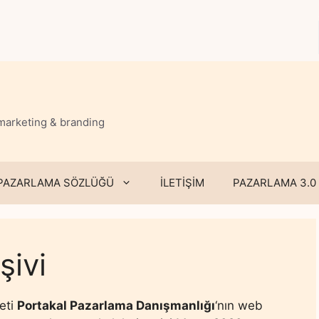
 marketing & branding
PAZARLAMA SÖZLÜĞÜ
İLETİŞİM
PAZARLAMA 3.0
şivi
keti
Portakal Pazarlama Danışmanlığı
‘nın web