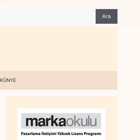
Ara
Ara
 KÜNYE