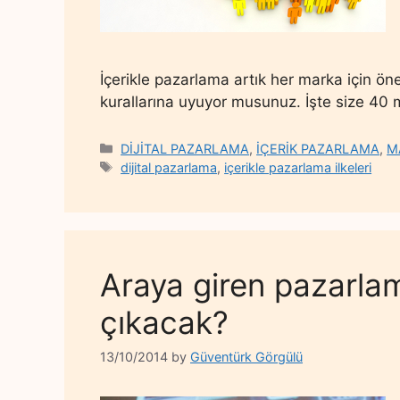
İçerikle pazarlama artık her marka için önem
kurallarına uyuyor musunuz. İşte size 40 m
Categories
DİJİTAL PAZARLAMA
,
İÇERİK PAZARLAMA
,
M
Tags
dijital pazarlama
,
içerikle pazarlama ilkeleri
Araya giren pazarl
çıkacak?
13/10/2014
by
Güventürk Görgülü