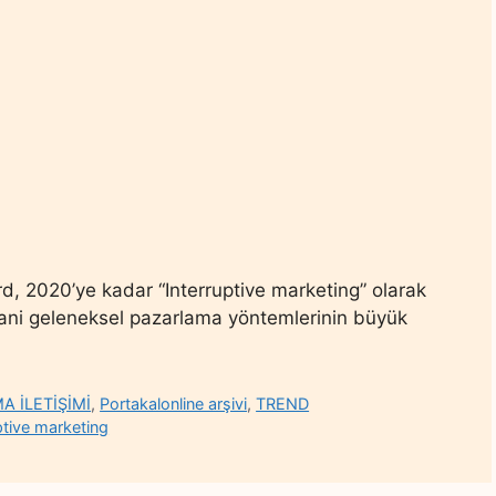
, 2020’ye kadar “Interruptive marketing” olarak
yani geleneksel pazarlama yöntemlerinin büyük
 İLETİŞİMİ
,
Portakalonline arşivi
,
TREND
ptive marketing