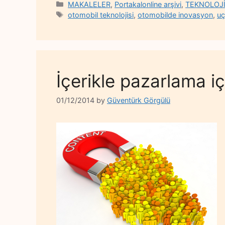
Categories
MAKALELER
,
Portakalonline arşivi
,
TEKNOLOJ
Tags
otomobil teknolojisi
,
otomobilde inovasyon
,
uç
İçerikle pazarlama i
01/12/2014
by
Güventürk Görgülü