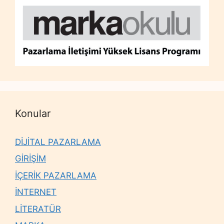
Konular
DİJİTAL PAZARLAMA
GİRİŞİM
İÇERİK PAZARLAMA
İNTERNET
LİTERATÜR