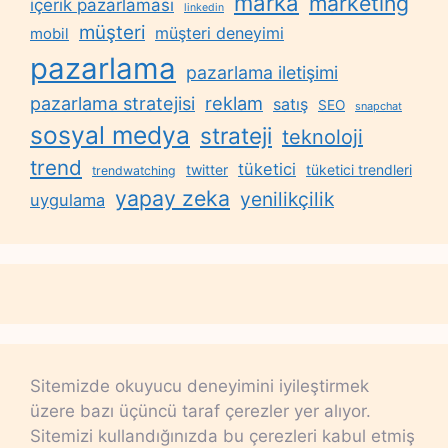
marka
marketing
içerik pazarlaması
linkedin
müşteri
müşteri deneyimi
mobil
pazarlama
pazarlama iletişimi
reklam
pazarlama stratejisi
satış
SEO
snapchat
sosyal medya
strateji
teknoloji
trend
tüketici
twitter
tüketici trendleri
trendwatching
yapay zeka
yenilikçilik
uygulama
Sitemizde okuyucu deneyimini iyileştirmek
üzere bazı üçüncü taraf çerezler yer alıyor.
Sitemizi kullandığınızda bu çerezleri kabul etmiş