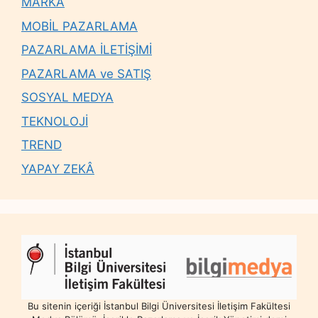
MARKA
MOBİL PAZARLAMA
PAZARLAMA İLETİŞİMİ
PAZARLAMA ve SATIŞ
SOSYAL MEDYA
TEKNOLOJİ
TREND
YAPAY ZEKÂ
Bu sitenin içeriği İstanbul Bilgi Üniversitesi İletişim Fakültesi