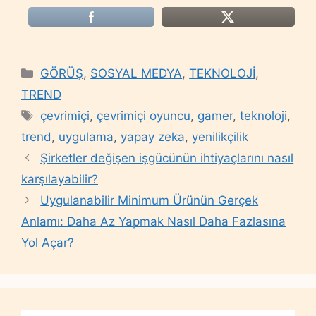
Categories
GÖRÜŞ
,
SOSYAL MEDYA
,
TEKNOLOJİ
,
TREND
Tags
çevrimiçi
,
çevrimiçi oyuncu
,
gamer
,
teknoloji
,
trend
,
uygulama
,
yapay zeka
,
yenilikçilik
Şirketler değişen işgücünün ihtiyaçlarını nasıl
karşılayabilir?
Uygulanabilir Minimum Ürünün Gerçek
Anlamı: Daha Az Yapmak Nasıl Daha Fazlasına
Yol Açar?