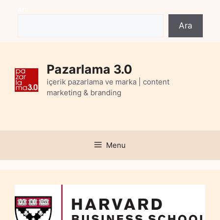
Skip
Ara
to
Ara
content
Pazarlama 3.0
içerik pazarlama ve marka | content
marketing & branding
Menu