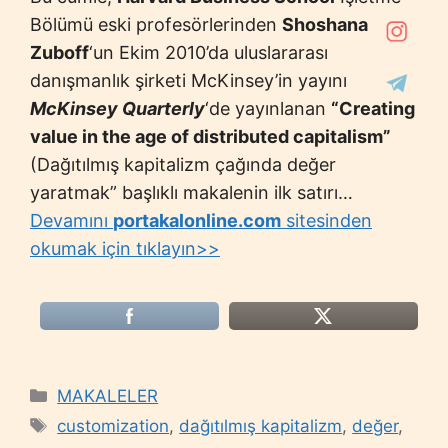
Bölümü eski profesörlerinden
Shoshana
Zuboff
‘un Ekim 2010’da uluslararası
danışmanlık şirketi McKinsey’in yayını
McKinsey Quarterly
‘de yayınlanan
“Creating
value in the age of distributed capitalism”
(Dağıtılmış kapitalizm çağında değer
yaratmak” başlıklı makalenin ilk satırı…
Devamını
portakalonline.com
sitesinden
okumak için tıklayın>>
Categories
MAKALELER
Tags
customization
,
dağıtılmış kapitalizm
,
değer
,