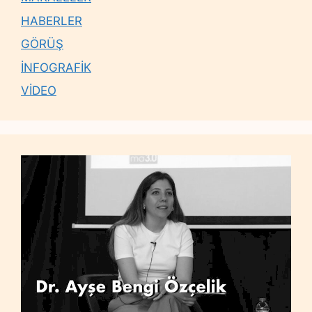
HABERLER
GÖRÜŞ
İNFOGRAFİK
VİDEO