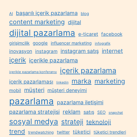
başarılı içerik pazarlama
AI
blog
content marketing
dijital
dijital pazarlama
e-ticaret
facebook
google
girişimcilik
influencer marketing
infografik
internet
instagram satış
inovasyon
instagram
içerik
içerikle pazarlama
içerik pazarlama
içerikle pazarlama konferansı
marka
marketing
içerik pazarlaması
linkedin
müşteri
müşteri deneyimi
mobil
pazarlama
pazarlama iletişimi
reklam
pazarlama stratejisi
satış
SEO
snapchat
sosyal medya
strateji
teknoloji
trend
tüketici
twitter
tüketici trendleri
trendwatching