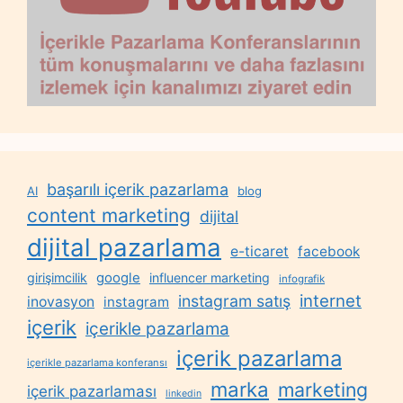
başarılı içerik pazarlama
AI
blog
content marketing
dijital
dijital pazarlama
e-ticaret
facebook
google
girişimcilik
influencer marketing
infografik
internet
instagram satış
inovasyon
instagram
içerik
içerikle pazarlama
içerik pazarlama
içerikle pazarlama konferansı
marka
marketing
içerik pazarlaması
linkedin