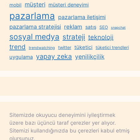
müşteri
müşteri deneyimi
mobil
pazarlama
pazarlama iletişimi
reklam
pazarlama stratejisi
satış
SEO
snapchat
sosyal medya
strateji
teknoloji
trend
tüketici
twitter
tüketici trendleri
trendwatching
yapay zeka
yenilikçilik
uygulama
Sitemizde okuyucu deneyimini iyileştirmek
üzere bazı üçüncü taraf çerezler yer alıyor.
Sitemizi kullandığınızda bu çerezleri kabul etmiş
olursunuz.