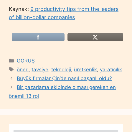
Kaynak:
9 productivity tips from the leaders
of billion-dollar companies
Categories
GÖRÜŞ
Tags
öneri
,
tavsiye
,
teknoloji
,
üretkenlik
,
yaratıcılık
Büyük firmalar Çin’de nasıl başarılı oldu?
Bir pazarlama ekibinde olması gereken en
önemli 13 rol