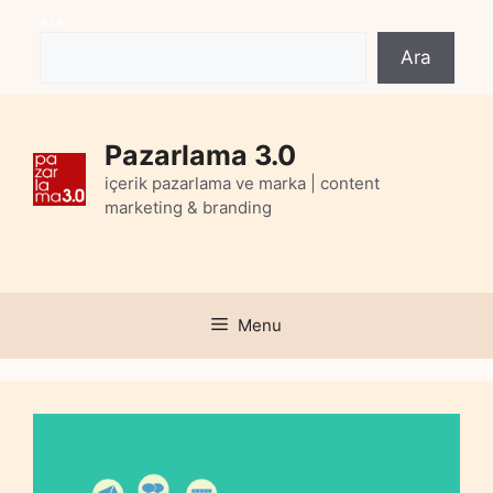
Skip
Ara
to
Ara
content
Pazarlama 3.0
içerik pazarlama ve marka | content
marketing & branding
Menu