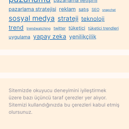
pazarlama iletişimi
reklam
pazarlama stratejisi
satış
SEO
snapchat
sosyal medya
strateji
teknoloji
trend
tüketici
twitter
tüketici trendleri
trendwatching
yapay zeka
yenilikçilik
uygulama
Sitemizde okuyucu deneyimini iyileştirmek
üzere bazı üçüncü taraf çerezler yer alıyor.
Sitemizi kullandığınızda bu çerezleri kabul etmiş
olursunuz.