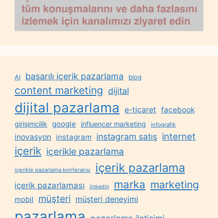
başarılı içerik pazarlama
AI
blog
content marketing
dijital
dijital pazarlama
e-ticaret
facebook
google
girişimcilik
influencer marketing
infografik
internet
instagram satış
inovasyon
instagram
içerik
içerikle pazarlama
içerik pazarlama
içerikle pazarlama konferansı
marka
marketing
içerik pazarlaması
linkedin
müşteri
müşteri deneyimi
mobil
pazarlama