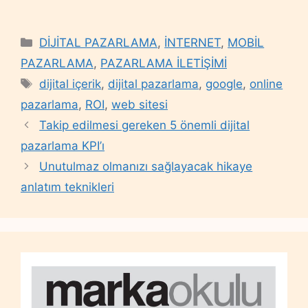
Categories
DİJİTAL PAZARLAMA
,
İNTERNET
,
MOBİL
PAZARLAMA
,
PAZARLAMA İLETİŞİMİ
Tags
dijital içerik
,
dijital pazarlama
,
google
,
online
pazarlama
,
ROI
,
web sitesi
Takip edilmesi gereken 5 önemli dijital
pazarlama KPI’ı
Unutulmaz olmanızı sağlayacak hikaye
anlatım teknikleri