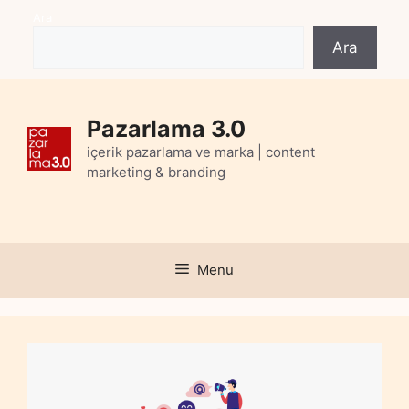
Skip
Ara
to
Ara
content
Pazarlama 3.0
içerik pazarlama ve marka | content
marketing & branding
Menu