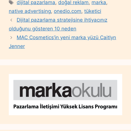
Tags
dijital pazarlama
,
doğal reklam
,
marka
,
native advertising
,
onedio.com
,
tüketici
Dijital pazarlama stratejisine ihtiyacınız
olduğunu gösteren 10 neden
MAC Cosmetics’in yeni marka yüzü Caitlyn
Jenner