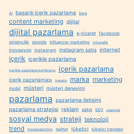
başarılı içerik pazarlama
AI
blog
content marketing
dijital
dijital pazarlama
e-ticaret
facebook
google
girişimcilik
influencer marketing
infografik
internet
instagram satış
inovasyon
instagram
içerik
içerikle pazarlama
içerik pazarlama
içerikle pazarlama konferansı
marka
marketing
içerik pazarlaması
linkedin
müşteri
müşteri deneyimi
mobil
pazarlama
pazarlama iletişimi
reklam
pazarlama stratejisi
satış
SEO
snapchat
sosyal medya
strateji
teknoloji
trend
tüketici
twitter
tüketici trendleri
trendwatching