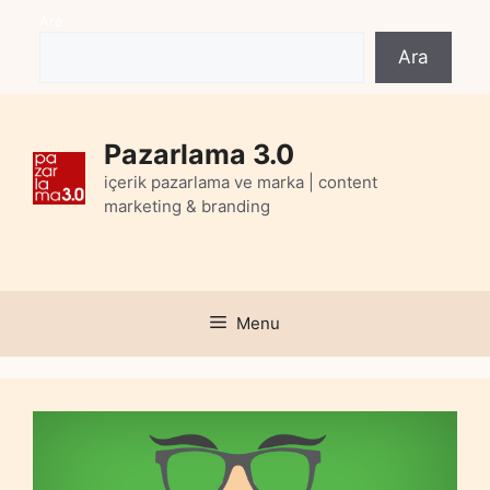
Skip
Ara
to
Ara
content
Pazarlama 3.0
içerik pazarlama ve marka | content
marketing & branding
Menu