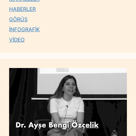
HABERLER
GÖRÜŞ
İNFOGRAFİK
VİDEO