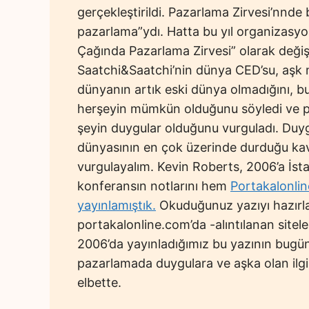
gerçekleştirildi. Pazarlama Zirvesi’nnde
pazarlama”ydı. Hatta bu yıl organizasy
Çağında Pazarlama Zirvesi” olarak değişt
Saatchi&Saatchi’nin dünya CED’su, aşk m
dünyanın artık eski dünya olmadığını, bu
herşeyin mümkün olduğunu söyledi ve p
şeyin duygular olduğunu vurguladı. Duy
dünyasının en çok üzerinde durduğu kav
vurgulayalım. Kevin Roberts, 2006’a İst
konferansın notlarını hem
Portakalonli
yayınlamıştık.
Okuduğunuz yazıyı hazırla
portakalonline.com’da -alıntılanan site
2006’da yayınladığımız bu yazının bug
pazarlamada duygulara ve aşka olan ilg
elbette.