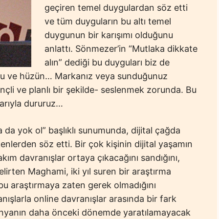
geçiren temel duygulardan söz etti
ve tüm duyguların bu altı temel
duygunun bir karışımı olduğunu
anlattı. Sönmezer’in “Mutlaka dikkate
alın” dediği bu duyguları biz de
orku ve hüzün… Markanız veya sunduğunuz
inçli ve planlı bir şekilde- seslenmek zorunda. Bu
arıyla dururuz…
a yok ol” başlıklı sunumunda, dijital çağda
lerden söz etti. Bir çok kişinin dijital yaşamın
kım davranışlar ortaya çıkacağını sandığını,
elirten Maghami, iki yıl suren bir araştırma
 bu araştırmaya zaten gerek olmadığını
anışlarla online davranışlar arasında bir fark
 dünyanın daha önceki dönemde yaratılamayacak