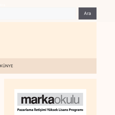
Ara
Ara
 KÜNYE