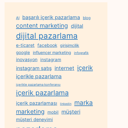
başarılı içerik pazarlama
AI
blog
content marketing
dijital
dijital pazarlama
e-ticaret
facebook
girişimcilik
google
influencer marketing
infografik
inovasyon
instagram
içerik
internet
instagram satış
içerikle pazarlama
içerikle pazarlama konferansı
içerik pazarlama
marka
içerik pazarlaması
linkedin
marketing
müşteri
mobil
müşteri deneyimi