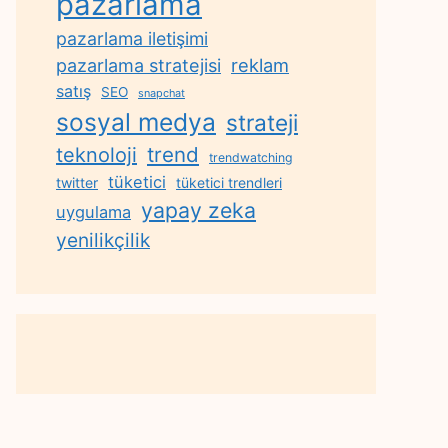
pazarlama
pazarlama iletişimi
reklam
pazarlama stratejisi
satış
SEO
snapchat
sosyal medya
strateji
trend
teknoloji
trendwatching
tüketici
twitter
tüketici trendleri
yapay zeka
uygulama
yenilikçilik