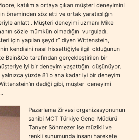
oore, katılımla ortaya çıkan müşteri deneyimini
in öneminden söz etti ve ortak yaratıcılığın
leriyle anlattı. Müşteri deneyimi uzmanı Mike
pmanın sözle mümkün olmadığını vurguladı.
eri için yapılan şeydir” diyen Wittenstein,
nin kendisini nasıl hissettiğiyle ilgili olduğunun
e Bain&Co tarafından gerçekleştirilen bir
üşteriye iyi bir deneyim yaşattığını düşünüyor.
yalnızca yüzde 8’i o ana kadar iyi bir deneyim
ittenstein’ın dediği gibi, müşteri deneyimi
r…
Pazarlama Zirvesi organizasyonunun
sahibi MCT Türkiye Genel Müdürü
Tanyer Sönmezer ise müzikli ve
renkli sunumunda insanı harekete