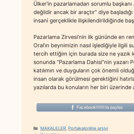
Ülker’in pazarlamadan sorumlu başkanı A
değildir ancak bir araçtır” diye başlad
insani gerçeklikle ilişkilendirildiğinde baş
Pazarlama Zirvesi’nin ilk gününde en ren
Oral’ın beynimizin nasıl işlediğiyle ilgi
tercih ettiğim için burada size ne yazık
sonunda “Pazarlama Dahisi”nin yazarı Pe
katılımın ve duyguların çok önemli olduğu
insan olarak görülmesi gerektiğini hatırla
yazılarda bu konuların her biri üzerinde
Facebook\\\\\\\'ta paylas
Categories
MAKALELER
,
Portakalonline arşivi