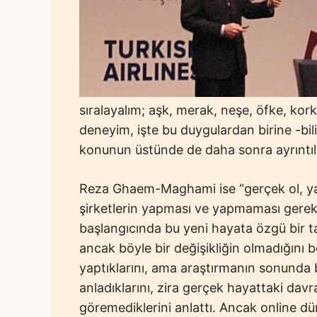
sıralayalım; aşk, merak, neşe, öfke, k
deneyim, işte bu duygulardan birine -bil
konunun üstünde de daha sonra ayrıntıl
Reza Ghaem-Maghami ise “gerçek ol, ya d
şirketlerin yapması ve yapmaması gereken
başlangıcında bu yeni hayata özgü bir ta
ancak böyle bir değişikliğin olmadığını b
yaptıklarını, ama araştırmanın sonunda
anladıklarını, zira gerçek hayattaki davr
göremediklerini anlattı. Ancak online