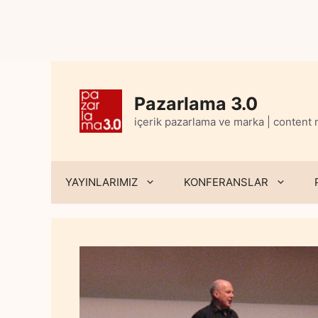
Skip
to
content
Pazarlama 3.0
içerik pazarlama ve marka | content
YAYINLARIMIZ
KONFERANSLAR