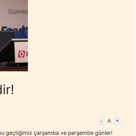
ir!
-
+
A
nu geçtiğimiz çarşamba ve perşembe günleri