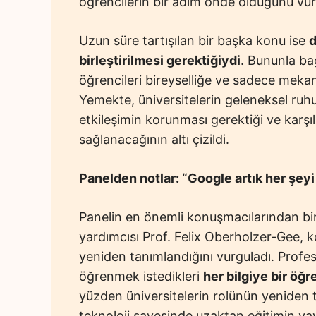
öğrencilerin bir adım önde olduğunu vurg
Uzun süre tartışılan bir başka konu ise
d
birleştirilmesi gerektiğiydi
. Bununla bağ
öğrencileri bireyselliğe ve sadece mekan
Yemekte, üniversitelerin geleneksel ruh
etkileşimin korunması gerektiği ve karşı
sağlanacağının altı çizildi.
Panelden notlar:
“Google artık her şeyi
Panelin en önemli konuşmacılarından bi
yardımcısı Prof. Felix Oberholzer-Gee, k
yeniden tanımlandığını vurguladı. Profe
öğrenmek istedikleri
her bilgiye bir öğ
yüzden üniversitelerin rolünün yeniden
teknoloji sayesinde uzaktan eğitimin ya