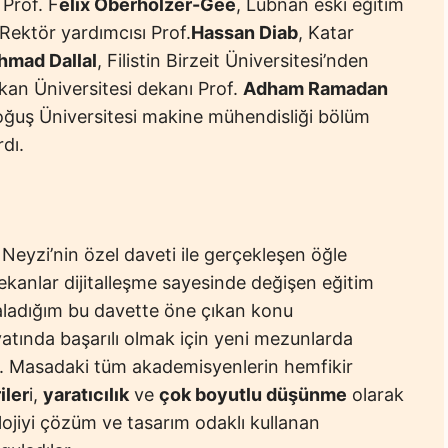
Prof. F
elix Oberholzer-Gee
, Lübnan eski eğitim
Rektör yardımcısı Prof.
Hassan Diab
, Katar
hmad Dallal
, Filistin Birzeit Üniversitesi’nden
kan Üniversitesi dekanı Prof.
Adham Ramadan
oğuş Üniversitesi makine mühendisliği bölüm
dı.
eyzi’nin özel daveti ile gerçekleşen öğle
kanlar dijitalleşme sayesinde değişen eğitim
akaladığım bu davette öne çıkan konu
hayatında başarılı olmak için yeni mezunlarda
di. Masadaki tüm akademisyenlerin hemfikir
iler
i,
yaratıcılık
ve
çok boyutlu düşünme
olarak
ojiyi çözüm ve tasarım odaklı kullanan