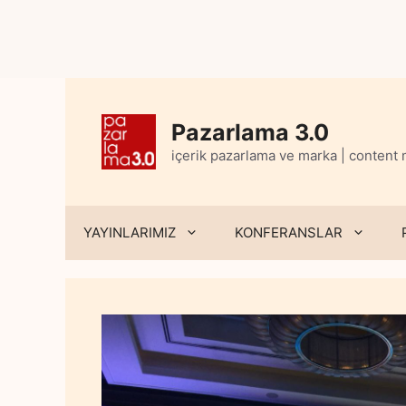
Skip
to
content
Pazarlama 3.0
içerik pazarlama ve marka | content
YAYINLARIMIZ
KONFERANSLAR