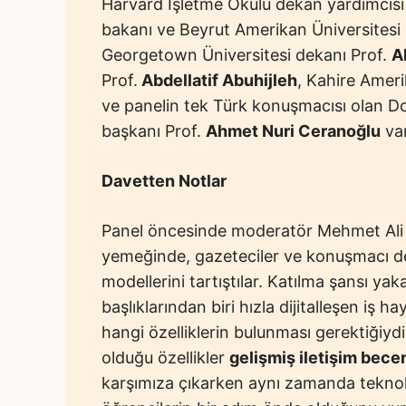
Harvard İşletme Okulu dekan yardımcısı 
bakanı ve Beyrut Amerikan Üniversitesi 
Georgetown Üniversitesi dekanı Prof.
A
Prof.
Abdellatif Abuhijleh
, Kahire Ameri
ve panelin tek Türk konuşmacısı olan D
başkanı Prof.
Ahmet Nuri Ceranoğlu
var
Davetten Notlar
Panel öncesinde moderatör Mehmet Ali N
yemeğinde, gazeteciler ve konuşmacı de
modellerini tartıştılar. Katılma şansı y
başlıklarından biri hızla dijitalleşen iş 
hangi özelliklerin bulunması gerektiğiy
olduğu özellikler
gelişmiş iletişim becer
karşımıza çıkarken aynı zamanda teknol