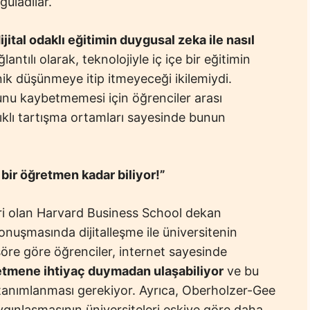
uladılar.
ijital odaklı eğitimin duygusal zeka ile nasıl
lantılı olarak, teknolojiyle iç içe bir eğitimin
ik düşünmeye itip itmeyeceği ikilemiydi.
unu kaybetmemesi için öğrenciler arası
lıklı tartışma ortamları sayesinde bunun
 bir öğretmen kadar biliyor!”
ri olan Harvard Business School dekan
onuşmasında dijitalleşme ile üniversitenin
söre göre öğrenciler, internet sayesinde
retmene ihtiyaç duymadan ulaşabiliyor
ve bu
 tanımlanması gerekiyor. Ayrıca, Oberholzer-Gee
ygınlaşmasının üniversiteleri eskiye göre daha