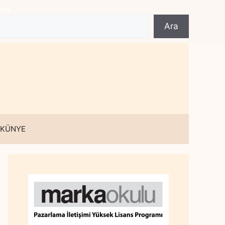
Ara
Ara
 KÜNYE