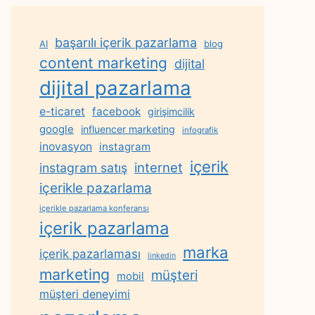
başarılı içerik pazarlama
AI
blog
content marketing
dijital
dijital pazarlama
e-ticaret
facebook
girişimcilik
google
influencer marketing
infografik
inovasyon
instagram
içerik
internet
instagram satış
içerikle pazarlama
içerikle pazarlama konferansı
içerik pazarlama
marka
içerik pazarlaması
linkedin
marketing
müşteri
mobil
müşteri deneyimi