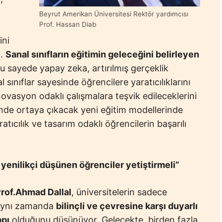
Beyrut Amerikan Üniversitesi Rektör yardımcısı
Prof. Hassan Diab
ini
ı.
Sanal sınıfların eğitimin geleceğini belirleyen
u sayede yapay zeka, artırılmış gerçeklik
l sınıflar sayesinde öğrencilere yaratıcılıklarını
novasyon odaklı çalışmalara teşvik edileceklerini
inde ortaya çıkacak yeni eğitim modellerinde
tıcılık ve tasarım odaklı öğrencilerin başarılı
 yenilikçi düşünen öğrenciler yetiştirmeli”
rof.Ahmad Dallal
, üniversitelerin sadece
 aynı zamanda
bilinçli ve çevresine karşı duyarlı
apı
olduğunu düşünüyor. Gelecekte, birden fazla