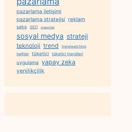
pazarlama
pazarlama iletişimi
reklam
pazarlama stratejisi
satış
SEO
snapchat
sosyal medya
strateji
trend
teknoloji
trendwatching
tüketici
twitter
tüketici trendleri
yapay zeka
uygulama
yenilikçilik