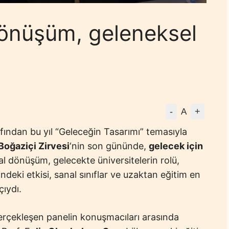
 dönüşüm, geleneksel
-
+
A
rafından bu yıl “Geleceğin Tasarımı” temasıyla
Boğaziçi Zirvesi
‘nin son gününde,
gelecek için
ital dönüşüm, gelecekte üniversitelerin rolü,
ndeki etkisi, sanal sınıflar ve uzaktan eğitim en
ıydı.
çekleşen panelin konuşmacıları arasında