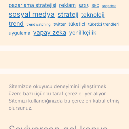
reklam
pazarlama stratejisi
satış
SEO
snapchat
sosyal medya
strateji
teknoloji
trend
tüketici
twitter
tüketici trendleri
trendwatching
yapay zeka
yenilikçilik
uygulama
Sitemizde okuyucu deneyimini iyileştirmek
üzere bazı üçüncü taraf çerezler yer alıyor.
Sitemizi kullandığınızda bu çerezleri kabul etmiş
olursunuz.