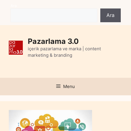
Skip
Ara
to
Ara
content
Pazarlama 3.0
içerik pazarlama ve marka | content
marketing & branding
Menu