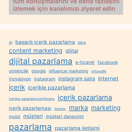
başarılı içerik pazarlama
AI
blog
content marketing
dijital
dijital pazarlama
e-ticaret
facebook
google
girişimcilik
influencer marketing
infografik
internet
instagram satış
inovasyon
instagram
içerik
içerikle pazarlama
içerik pazarlama
içerikle pazarlama konferansı
marka
marketing
içerik pazarlaması
linkedin
müşteri
müşteri deneyimi
mobil
pazarlama
pazarlama iletişimi