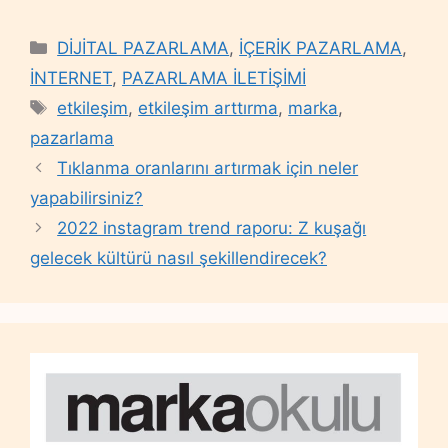
Categories
DİJİTAL PAZARLAMA
,
İÇERİK PAZARLAMA
,
İNTERNET
,
PAZARLAMA İLETİŞİMİ
Tags
etkileşim
,
etkileşim arttırma
,
marka
,
pazarlama
Tıklanma oranlarını artırmak için neler
yapabilirsiniz?
2022 instagram trend raporu: Z kuşağı
gelecek kültürü nasıl şekillendirecek?