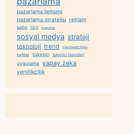
pazarlama
pazarlama iletişimi
reklam
pazarlama stratejisi
satış
SEO
snapchat
sosyal medya
strateji
trend
teknoloji
trendwatching
tüketici
twitter
tüketici trendleri
yapay zeka
uygulama
yenilikçilik