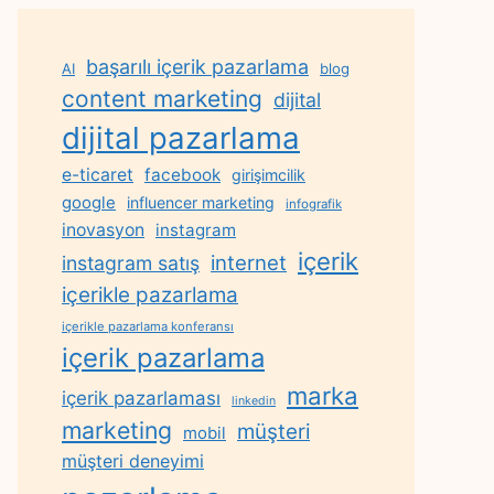
başarılı içerik pazarlama
AI
blog
content marketing
dijital
dijital pazarlama
e-ticaret
facebook
girişimcilik
google
influencer marketing
infografik
inovasyon
instagram
içerik
internet
instagram satış
içerikle pazarlama
içerikle pazarlama konferansı
içerik pazarlama
marka
içerik pazarlaması
linkedin
marketing
müşteri
mobil
müşteri deneyimi