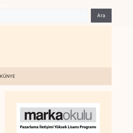
Ara
Ara
 KÜNYE