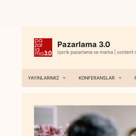
Skip
to
content
Pazarlama 3.0
içerik pazarlama ve marka | content
YAYINLARIMIZ
KONFERANSLAR