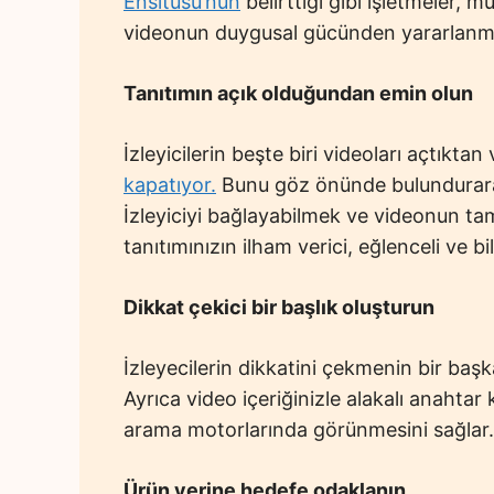
Ensitüsü’nün
belirttiği gibi işletmeler, m
videonun duygusal gücünden yararlanma
Tanıtımın açık olduğundan emin olun
İzleyicilerin beşte biri videoları açtıkt
kapatıyor.
Bunu göz önünde bulundurarak
İzleyiciyi bağlayabilmek ve videonun t
tanıtımınızın ilham verici, eğlenceli ve bi
Dikkat çekici bir başlık oluşturun
İzleyecilerin dikkatini çekmenin bir başka
Ayrıca video içeriğinizle alakalı anahtar
arama motorlarında görünmesini sağlar.
Ürün yerine hedefe odaklanın