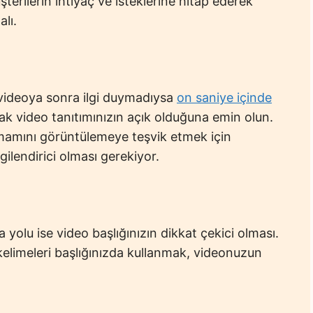
üşterilerin ihtiyaç ve isteklerine hitap ederek
lı.
an videoya sonra ilgi duymadıysa
on saniye içinde
 video tanıtımınızın açık olduğuna emin olun.
amamını görüntülemeye teşvik etmek için
lgilendirici olması gerekiyor.
 yolu ise video başlığınızın dikkat çekici olması.
 kelimeleri başlığınızda kullanmak, videonuzun