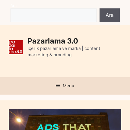
Skip
Ara
to
Ara
content
Pazarlama 3.0
içerik pazarlama ve marka | content
marketing & branding
Menu