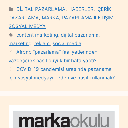
Categories
DİJİTAL PAZARLAMA
,
HABERLER
,
İÇERİK
PAZARLAMA
,
MARKA
,
PAZARLAMA İLETİŞİMİ
,
SOSYAL MEDYA
Tags
content marketing
,
dijital pazarlama
,
marketing
,
reklam
,
social media
Airbnb “pazarlama” faaliyetlerinden
vazgeçerek nasıl büyük bir hata yaptı?
COVID-19 pandemisi sırasında pazarlama
için sosyal medyayı neden ve nasıl kullanmalı?