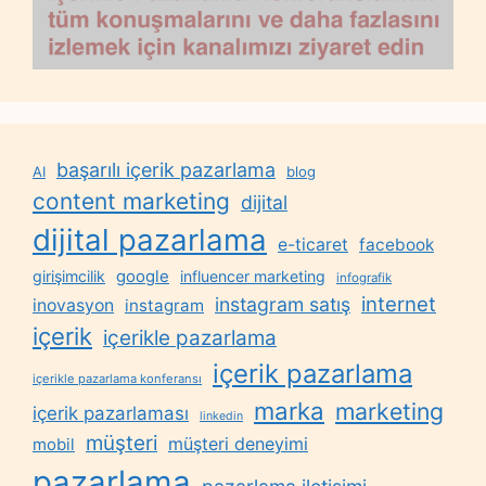
başarılı içerik pazarlama
AI
blog
content marketing
dijital
dijital pazarlama
e-ticaret
facebook
google
girişimcilik
influencer marketing
infografik
internet
instagram satış
inovasyon
instagram
içerik
içerikle pazarlama
içerik pazarlama
içerikle pazarlama konferansı
marka
marketing
içerik pazarlaması
linkedin
müşteri
müşteri deneyimi
mobil
pazarlama