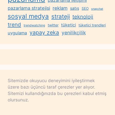
pazarlama iletişimi
reklam
pazarlama stratejisi
satış
SEO
snapchat
sosyal medya
strateji
teknoloji
trend
tüketici
twitter
tüketici trendleri
trendwatching
yapay zeka
yenilikçilik
uygulama
Sitemizde okuyucu deneyimini iyileştirmek
üzere bazı üçüncü taraf çerezler yer alıyor.
Sitemizi kullandığınızda bu çerezleri kabul etmiş
olursunuz.