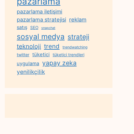
pazarlama
pazarlama iletişimi
reklam
pazarlama stratejisi
satış
SEO
snapchat
sosyal medya
strateji
trend
teknoloji
trendwatching
tüketici
twitter
tüketici trendleri
yapay zeka
uygulama
yenilikçilik