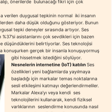
alıp, önerilerde bulunacağı fikri için çok
ına verilen duygusal tepkinin normal iki insanın
ilerden daha düşük olduğunu gösteriyor. Bunun
gusal tepki deneyler sırasında artıyor. Ses
in %37’si asistanlarını çok sevdikleri için bazen
 düşündüklerini belirtiyorlar. Ses teknolojisi
nıyla konuşurken gerçek bir insanla konuşuyormuş
gibi hissetmek istediğini söylüyor.
Nesnelerin internetine (
IoT
) katılın
Ses
özellikleri yeni bağlamlarda yayılmaya
başladığı için markalar temas noktalarına
sesli etkileşimi katmayı değerlendirmeliler.
Markalar Alexa’yı veya kendi ses
teknolojilerini kullanarak, kendi fiziksel
varlıklarının seslendirme konusunda nasıl