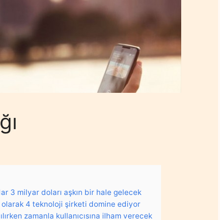
ğı
dar 3 milyar doları aşkın bir hale gelecek
 olarak 4 teknoloji şirketi domine ediyor
nılırken zamanla kullanıcısına ilham verecek