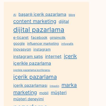
başarılı içerik pazarlama
AI
blog
content marketing
dijital
dijital pazarlama
e-ticaret
facebook
girişimcilik
google
influencer marketing
infografik
inovasyon
instagram
içerik
internet
instagram satış
içerikle pazarlama
içerikle pazarlama konferansı
içerik pazarlama
marka
içerik pazarlaması
linkedin
marketing
müşteri
mobil
müşteri deneyimi