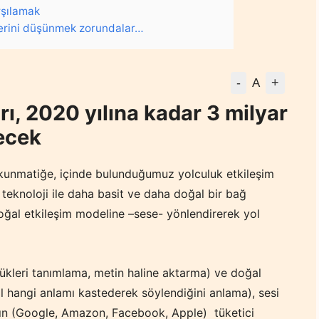
rşılamak
slerini düşünmek zorundalar…
-
+
A
rı, 2020 yılına kadar 3 milyar
lecek
kunmatiğe, içinde bulunduğumuz yolculuk etkileşim
a teknoloji ile daha basit ve daha doğal bir bağ
doğal etkileşim modeline –sese- yönlendirerek yol
ükleri tanımlama, metin haline aktarma) ve doğal
ıl hangi anlamı kastederek söylendiğini anlama), sesi
A’nın (Google, Amazon, Facebook, Apple) tüketici