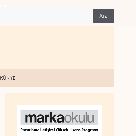
Ara
Ara
 KÜNYE