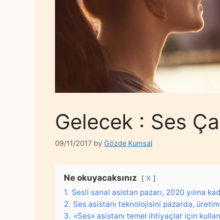
Gelecek : Ses Ça
09/11/2017
by
Gözde Kumsal
Ne okuyacaksınız
X
1.
Sesli sanal asistan pazarı, 2020 yılına ka
2.
Ses asistanı teknolojisini pazarda, üretim
3.
«Ses» asistanı temel ihtiyaçlar için kulla