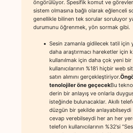
öngörülüyor. Spesifik komut ve görevler i
sistem olmasına bağlı olarak eğlenceli 
genellikle bilinen tek sorular soruluyor
durumunu öğrenmek, yön sormak gibi.
Sesin zamanla gidilecek tatil için 
daha araştırmacı hareketler için k
kullanılmak için daha çok yeni bi
kullanıcılarının %18’i hiçbir web 
satın alımını gerçekleştiriyor.
Öngö
tenolojiler öne geçecek
Bu teknol
derin bir anlayış ve onlarla duyg
isteğinde bulunacaklar. Akıllı tele
düzgün bir şekilde anlayabilseydi
cevap verebilseydi her an her yerde
telefon kullanıcılarının %32’si “S