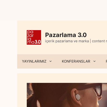
Skip
to
content
Pazarlama 3.0
içerik pazarlama ve marka | content
YAYINLARIMIZ
KONFERANSLAR