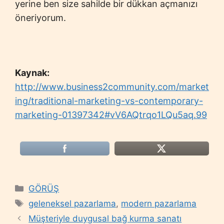
yerine ben size sahilde bir dükkan açmanızı
öneriyorum.
Kaynak:
http://www.business2community.com/market
ing/traditional-marketing-vs-contemporary-
marketing-01397342#vV6AQtrqo1LQu5aq.99
Categories
GÖRÜŞ
Tags
geleneksel pazarlama
,
modern pazarlama
Müşteriyle duygusal bağ kurma sanatı