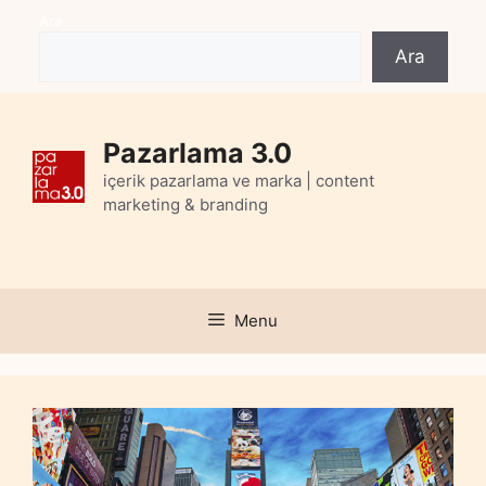
Skip
Ara
to
Ara
content
Pazarlama 3.0
içerik pazarlama ve marka | content
marketing & branding
Menu