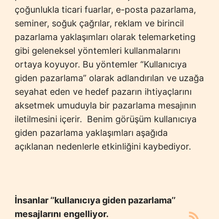
çoğunlukla ticari fuarlar, e-posta pazarlama,
seminer, soğuk çağrılar, reklam ve birincil
pazarlama yaklaşımları olarak telemarketing
gibi geleneksel yöntemleri kullanmalarını
ortaya koyuyor. Bu yöntemler “Kullanıcıya
giden pazarlama” olarak adlandırılan ve uzağa
seyahat eden ve hedef pazarın ihtiyaçlarını
aksetmek umuduyla bir pazarlama mesajının
iletilmesini içerir. Benim görüşüm kullanıcıya
giden pazarlama yaklaşımları aşağıda
açıklanan nedenlerle etkinliğini kaybediyor.
İ
nsanlar
‘’
kullan
ı
c
ı
ya giden pazarlama
’’
mesajlar
ı
n
ı
engelliyor.