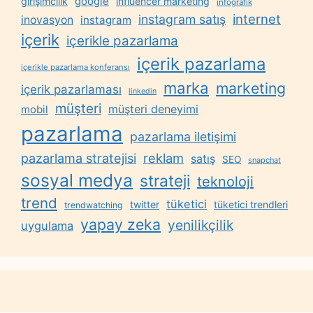
google
girişimcilik
influencer marketing
infografik
internet
instagram satış
inovasyon
instagram
içerik
içerikle pazarlama
içerik pazarlama
içerikle pazarlama konferansı
marka
marketing
içerik pazarlaması
linkedin
müşteri
müşteri deneyimi
mobil
pazarlama
pazarlama iletişimi
reklam
pazarlama stratejisi
satış
SEO
snapchat
sosyal medya
strateji
teknoloji
trend
tüketici
twitter
tüketici trendleri
trendwatching
yapay zeka
yenilikçilik
uygulama