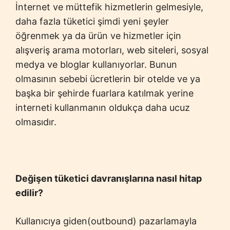
İnternet ve müttefik hizmetlerin gelmesiyle,
daha fazla tüketici şimdi yeni şeyler
öğrenmek ya da ürün ve hizmetler için
alışveriş arama motorları, web siteleri, sosyal
medya ve bloglar kullanıyorlar. Bunun
olmasının sebebi ücretlerin bir otelde ve ya
başka bir şehirde fuarlara katılmak yerine
interneti kullanmanın oldukça daha ucuz
olmasıdır.
De
ğ
i
ş
en t
ü
ketici davran
ış
lar
ı
na nas
ı
l hitap
edilir?
Kullanıcıya giden(outbound) pazarlamayla