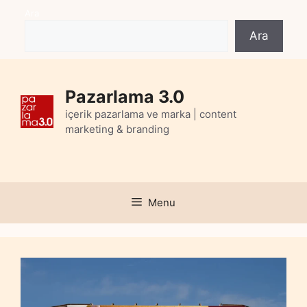
Skip
Ara
to
Ara
content
Pazarlama 3.0
içerik pazarlama ve marka | content
marketing & branding
Menu