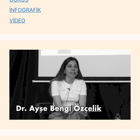
İNFOGRAFİK
VİDEO