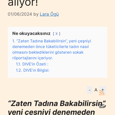
alıyor!
01/06/2024
by
Lara Ögü
Ne okuyacaksınız
X
1.
“Zaten Tadına Bakabilirsin”, yeni çeşniyi
denemeden önce tüketicilerle tadın nasıl
olmasını beklediklerini gösteren sokak
röportajlarını içeriyor.
1.1.
DIVE’in Özeti :
1.2.
DIVE’ın Bilgisi:
-
+
A
“Zaten Tadına Bakabilirsin”,
yeni çeşniyi denemeden