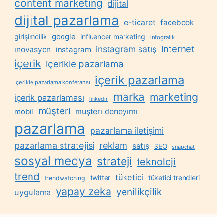
content marketing
dijital
dijital pazarlama
e-ticaret
facebook
google
girişimcilik
influencer marketing
infografik
internet
instagram satış
inovasyon
instagram
içerik
içerikle pazarlama
içerik pazarlama
içerikle pazarlama konferansı
marka
marketing
içerik pazarlaması
linkedin
müşteri
müşteri deneyimi
mobil
pazarlama
pazarlama iletişimi
reklam
pazarlama stratejisi
satış
SEO
snapchat
sosyal medya
strateji
teknoloji
trend
tüketici
twitter
tüketici trendleri
trendwatching
yapay zeka
yenilikçilik
uygulama