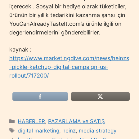
içerecek . Sosyal bir hediye olarak tüketiciler,
ürünün bir yıllık tedarikini kazanma şansı için
YouCanAlreadyTasteIt.com’a ürünle ilgili ön
değerlendirmelerini gönderebilirler.
kaynak :
https://www.marketingdive.com/news/heinzs
-pickle-ketchup-digital-campaign-us-
rollout/717200/
Categories
HABERLER
,
PAZARLAMA ve SATIŞ
Tags
digital marketing
,
heinz
,
media strategy