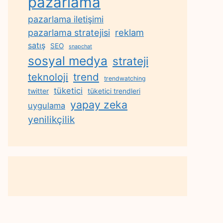
pazarlama
pazarlama iletişimi
reklam
pazarlama stratejisi
satış
SEO
snapchat
sosyal medya
strateji
trend
teknoloji
trendwatching
tüketici
twitter
tüketici trendleri
yapay zeka
uygulama
yenilikçilik