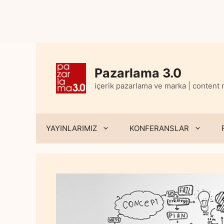
Skip
to
content
Pazarlama 3.0
içerik pazarlama ve marka | content
YAYINLARIMIZ
KONFERANSLAR