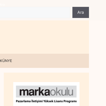
Ara
Ara
 KÜNYE