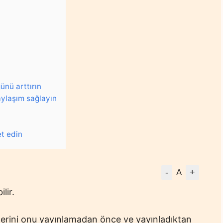
ünü arttırın
aylaşım sağlayın
et edin
-
+
A
lir.
eğerini onu yayınlamadan önce ve yayınladıktan