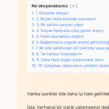
Ne okuyacaksınız
X
1.
1. Görseller ekleyin
2.
2. Birden fazla biçimde yayınlayın
3.
3. Bir serinin parçası yapın
4.
4. Sosyal medyada çıkış yerleri arayın
5.
5. Farklı kaynaklara dağıtın
6.
6. Bağlantılarla organik arama görünürlüğ
7.
7. Bir etki sahibinden bir belirtme veya p
8.
8. Tartışmayı kolaylaştırın
9.
9. Daha fazla özgün araştırmalar katın
10.
10. Çalışmayı daha sonra yeniden ziyar
Harika içerikler bile daha iyi hale getirilebi
İşte, herhangi bir içerik çalışmasının d