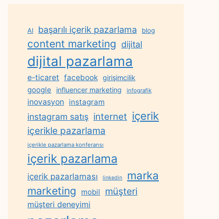
başarılı içerik pazarlama
AI
blog
content marketing
dijital
dijital pazarlama
e-ticaret
facebook
girişimcilik
google
influencer marketing
infografik
inovasyon
instagram
içerik
internet
instagram satış
içerikle pazarlama
içerikle pazarlama konferansı
içerik pazarlama
marka
içerik pazarlaması
linkedin
marketing
müşteri
mobil
müşteri deneyimi